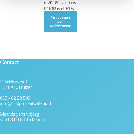
e
€
20,35
incl. BTW
€
16,82
excl. BTW
Toevoegen
aan
winkelwagen
Contact
Fabrieksweg 1
1271 AK Huizen
035 - 62 28 500
info@100procentwillem.nl
Maandag t/m vrijdag
van 08:00 tot 16:00 uur