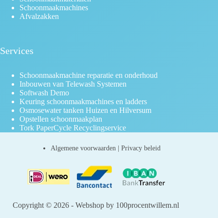
Schoonmaakmachines
Afvalzakken
Services
Schoonmaakmachine reparatie en onderhoud
Inbouwen van Telewash Systemen
Softwash Demo
Keuring schoonmaakmachines en ladders
Osmosewater tanken Huizen en Hilversum
Opstellen schoonmaakplan
Tork PaperCycle Recyclingservice
Algemene voorwaarden
|
Privacy beleid
Copyright © 2026 - Webshop by 100procentwillem.nl