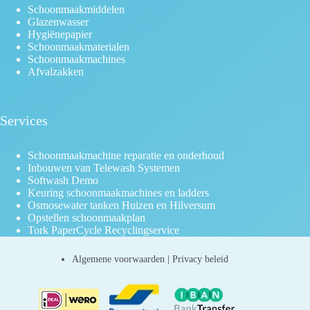
Schoonmaakmiddelen
Glazenwasser
Hygiënepapier
Schoonmaakmaterialen
Schoonmaakmachines
Afvalzakken
Services
Schoonmaakmachine reparatie en onderhoud
Inbouwen van Telewash Systemen
Softwash Demo
Keuring schoonmaakmachines en ladders
Osmosewater tanken Huizen en Hilversum
Opstellen schoonmaakplan
Tork PaperCycle Recyclingservice
Algemene voorwaarden
|
Privacy beleid