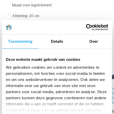
Ideaal voor tegelvloeren!
Afmeting: 45 cm
Gerelateerde producten
Toestemming
Details
Over
Deze website maakt gebruik van cookies
We gebruiken cookies om content en advertenties te
personaliseren, om functies voor social media te bieden
en om ons websiteverkeer te analyseren. Ook delen we
informatie over uw gebruik van onze site met onze
Wecoline Allure
We
partners voor social media, adverteren en analyse. Deze
Microvezel
Al
Interieurset
Mi
partners kunnen deze gegevens combineren met andere
Vl
informatie die u aan ze heeft verstrekt of die ze hebben
€
70,48
€
88,15
verzameld op basis van uw gebruik van hun services.
€
8
incl. BTW