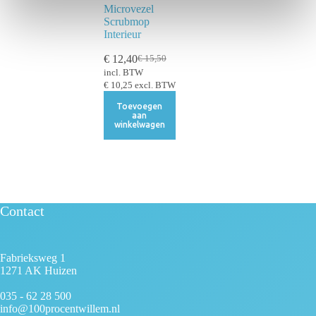
Microvezel
i
Scrubmop
e
Interieur
€
12,40
€
15,50
incl. BTW
€
10,25
excl. BTW
Toevoegen
aan
winkelwagen
Contact
Fabrieksweg 1
1271 AK Huizen
035 - 62 28 500
info@100procentwillem.nl