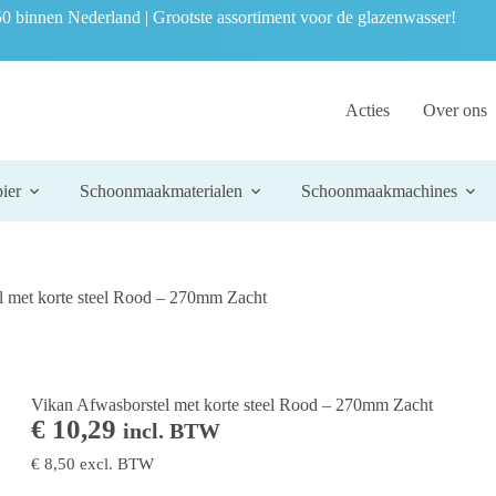
0 binnen Nederland | Grootste assortiment voor de glazenwasser!
Acties
Over ons
ier
Schoonmaakmaterialen
Schoonmaakmachines
l met korte steel Rood – 270mm Zacht
Vikan Afwasborstel met korte steel Rood – 270mm Zacht
€
10,29
incl. BTW
€
8,50
excl. BTW