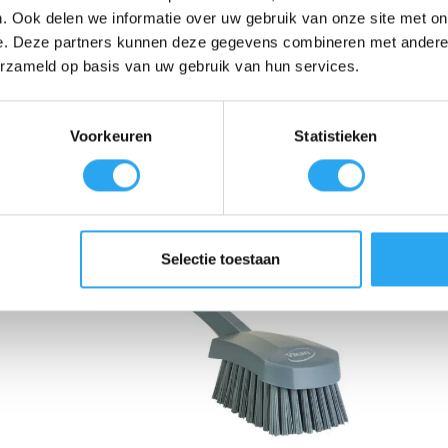
. Ook delen we informatie over uw gebruik van onze site met on
asborstel met korte steel rood
zorgt voor een comfortabele grip, waa
e. Deze partners kunnen deze gegevens combineren met andere i
 effectief in professionele keukens en de industrie. De rode kleurcod
erzameld op basis van uw gebruik van hun services.
icovolle zones. Bovendien is de
Vikan afwasborstel met korte steel 
Voorkeuren
Statistieken
Selectie toestaan