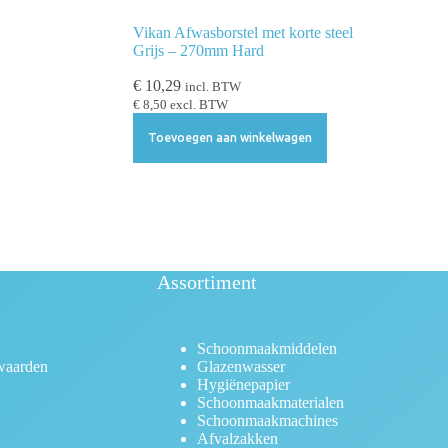
Vikan Afwasborstel met korte steel
Grijs – 270mm Hard
€
10,29
incl. BTW
€
8,50
excl. BTW
Toevoegen aan winkelwagen
Assortiment
Schoonmaakmiddelen
waarden
Glazenwasser
Hygiënepapier
Schoonmaakmaterialen
Schoonmaakmachines
Afvalzakken