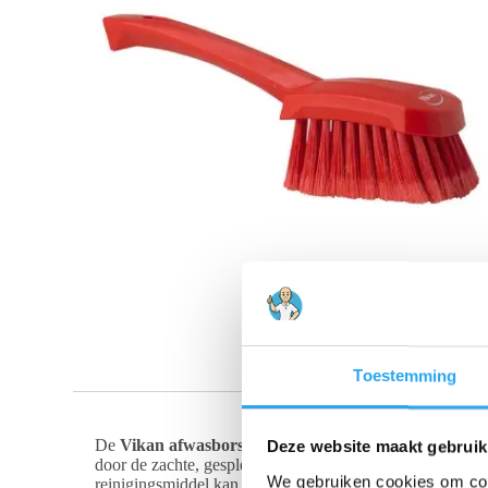
Toestemming
De
Vikan afwasborstel met korte steel rood
is speciaal
Deze website maakt gebruik
door de zachte, gespleten polyester vezels. De gespleten
We gebruiken cookies om cont
reinigingsmiddel kan vasthouden, wat hem perfect maakt 