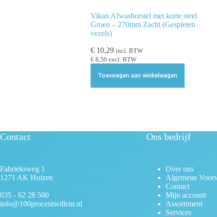
l
e
Vikan Afwasborstel met korte steel
c
Groen – 270mm Zacht (Gespleten
vezels)
t
i
€
10,29
incl. BTW
e
€
8,50
excl. BTW
Toevoegen aan winkelwagen
Contact
Ons bedrijf
Fabrieksweg 1
Over ons
1271 AK Huizen
Algemene Voor
Contact
035 - 62 28 500
Mijn account
info@100procentwillem.nl
Assortiment
Services