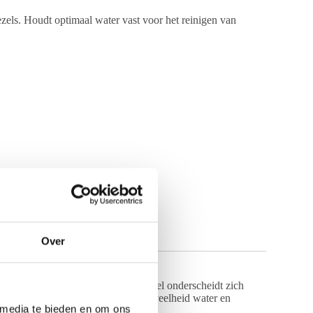
zels. Houdt optimaal water vast voor het reinigen van
Over
erretentie essentieel is. Deze borstel onderscheidt zich
 korte steel rood
een enorme hoeveelheid water en
 media te bieden en om ons