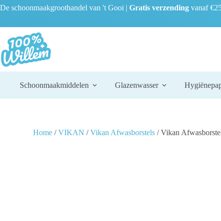
De schoonmaakgroothandel van 't Gooi |
Gratis verzending
vanaf €25
Schoonmaakmiddelen
Glazenwasser
Hygiënepap
Home
/
VIKAN
/
Vikan Afwasborstels
/ Vikan Afwasborste