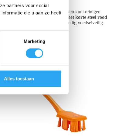
ze partners voor social
rdoor u moeiteloos grote oppervlakken kunt reinigen.
nformatie die u aan ze heeft
ering van deze
Vikan afwasborstel met korte steel rood
rood
hittebestendig tot 121°C en volledig voedselveilig.
Marketing
Alles toestaan