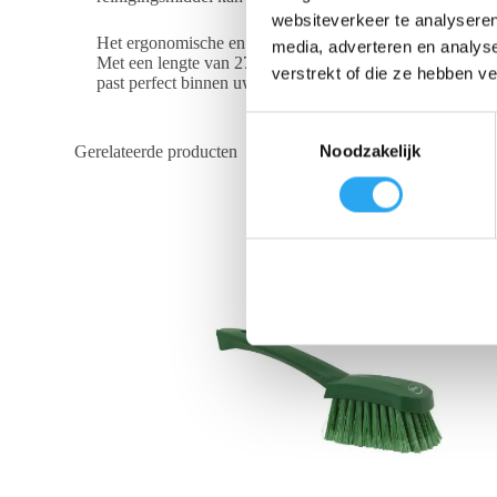
websiteverkeer te analyseren
Het ergonomische en praktische design van de
Vikan afw
media, adverteren en analys
Met een lengte van 270 mm is de borstel zeer wendbaar en
verstrekt of die ze hebben v
past perfect binnen uw HACCP-plan voor sanitaire of ris
T
Noodzakelijk
Gerelateerde producten
o
e
s
t
e
m
m
i
n
g
s
s
e