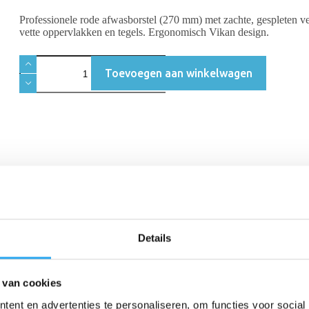
Professionele rode afwasborstel (270 mm) met zachte, gespleten ve
vette oppervlakken en tegels. Ergonomisch Vikan design.
Toevoegen aan winkelwagen
Beschrijving
Beoordelingen (0)
Details
 ontworpen voor de reiniging van gladde en vette oppervlakken waar wat
 van cookies
 uiteinden van de vezels zorgen ervoor dat deze
Vikan afwasborstel met
ent en advertenties te personaliseren, om functies voor social
voor het inzepen van tegels, wanden en rvs.