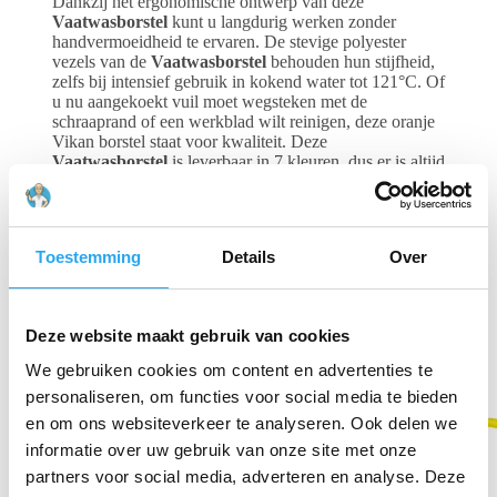
Dankzij het ergonomische ontwerp van deze
Vaatwasborstel
kunt u langdurig werken zonder
handvermoeidheid te ervaren. De stevige polyester
vezels van de
Vaatwasborstel
behouden hun stijfheid,
zelfs bij intensief gebruik in kokend water tot 121°C. Of
u nu aangekoekt vuil moet wegsteken met de
schraaprand of een werkblad wilt reinigen, deze oranje
Vikan borstel staat voor kwaliteit. Deze
Vaatwasborstel
is leverbaar in 7 kleuren, dus er is altijd
een geschikt exemplaar voor uw kleurgecodeerde
schoonmaaksysteem.
Toestemming
Details
Over
Gerelateerde producten
Deze website maakt gebruik van cookies
We gebruiken cookies om content en advertenties te
personaliseren, om functies voor social media te bieden
en om ons websiteverkeer te analyseren. Ook delen we
informatie over uw gebruik van onze site met onze
partners voor social media, adverteren en analyse. Deze