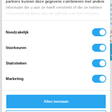
partners kunnen deze gegevens combineren met andere
Vikan
Vi
informatie die u aan ze heeft verstrekt of die ze hebben
Afwasborstel
Af
verzameld op basis van uw gebruik van hun services.
met korte steel
met
Rood – 270mm
Ge
Zacht
Ha
T
€
10,29
€
1
Noodzakelijk
incl.
o
BTW
B
e
€
8,50
excl. BTW
€
8
s
Voorkeuren
Toevoegen
t
aan
winkelwagen
e
m
Statistieken
m
i
Marketing
n
g
s
s
Alles toestaan
e
l