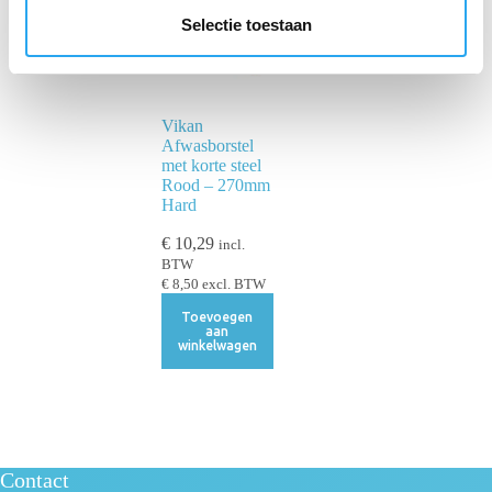
e
Selectie toestaan
c
t
i
Vikan
e
Afwasborstel
met korte steel
Rood – 270mm
Hard
€
10,29
incl.
BTW
€
8,50
excl. BTW
Toevoegen
aan
winkelwagen
Contact