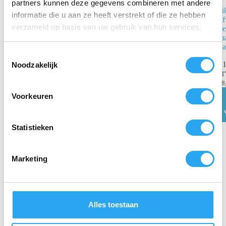
partners kunnen deze gegevens combineren met andere
Vikan
Vi
informatie die u aan ze heeft verstrekt of die ze hebben
Afwasborstel
Af
verzameld op basis van uw gebruik van hun services.
met korte steel
met
Grijs – 270mm
Pa
Hard
Ha
T
€
10,29
€
1
Noodzakelijk
incl.
o
BTW
B
e
€
8,50
excl. BTW
€
8
s
Voorkeuren
Toevoegen
t
aan
winkelwagen
e
m
Statistieken
m
i
Marketing
n
g
s
s
Alles toestaan
e
l