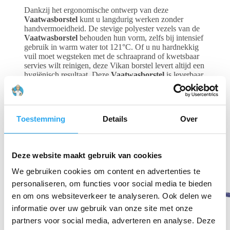
Dankzij het ergonomische ontwerp van deze
Vaatwasborstel
kunt u langdurig werken zonder
handvermoeidheid. De stevige polyester vezels van de
Vaatwasborstel
behouden hun vorm, zelfs bij intensief
gebruik in warm water tot 121°C. Of u nu hardnekkig
vuil moet wegsteken met de schraaprand of kwetsbaar
servies wilt reinigen, deze Vikan borstel levert altijd een
hygiënisch resultaat. Deze
Vaatwasborstel
is leverbaar
in 7 kleuren, dus er is altijd een geschikt exemplaar voor
uw specifieke hygiënezone.
Toestemming
Details
Over
Gerelateerde producten
Deze website maakt gebruik van cookies
We gebruiken cookies om content en advertenties te
personaliseren, om functies voor social media te bieden
en om ons websiteverkeer te analyseren. Ook delen we
informatie over uw gebruik van onze site met onze
partners voor social media, adverteren en analyse. Deze