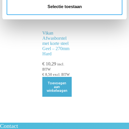
e
Selectie toestaan
c
t
i
Vikan
e
Afwasborstel
met korte steel
Geel – 270mm
Hard
€
10,29
incl.
BTW
€
8,50
excl. BTW
Toevoegen
aan
winkelwagen
Contact