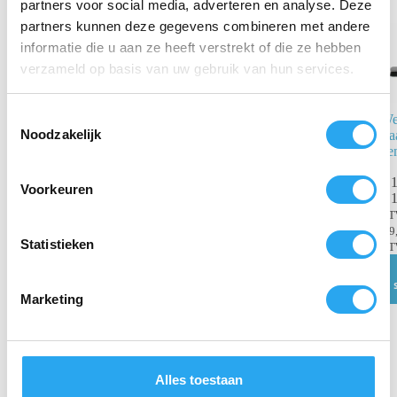
partners voor social media, adverteren en analyse. Deze
partners kunnen deze gegevens combineren met andere
informatie die u aan ze heeft verstrekt of die ze hebben
verzameld op basis van uw gebruik van hun services.
T
We
Hotelveegset
Noodzakelijk
Za
o
ge
e
€
21,72
incl.
BTW
s
€
1
Voorkeuren
€
17,95
excl. BTW
€
1
t
B
Toevoegen
e
€
9
aan
m
Statistieken
winkelwagen
B
m
i
Marketing
n
g
s
s
Alles toestaan
e