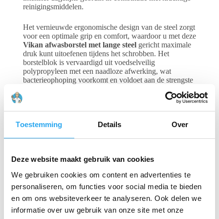
reinigingsmiddelen.
Het vernieuwde ergonomische design van de steel zorgt
voor een optimale grip en comfort, waardoor u met deze
Vikan afwasborstel met lange steel
gericht maximale
druk kunt uitoefenen tijdens het schrobben. Het
borstelblok is vervaardigd uit voedselveilig
polypropyleen met een naadloze afwerking, wat
bacterieophoping voorkomt en voldoet aan de strengste
hygiënenormen. De paarse kleur is een strategische
keuze binnen een HACCP-kleurcoderingssysteem; het
helpt kruisbesmetting te voorkomen door deze
Vikan
afwasborstel met lange steel
te reserveren voor
allergenen-beheer. Deze borstel is hittebestendig tot
Toestemming
Details
Over
121°C, waardoor hij volledig autoclaveerbaar en
vaatwasserbestendig is voor een gegarandeerd kiemvrij
resultaat.
Deze website maakt gebruik van cookies
We gebruiken cookies om content en advertenties te
Gerelateerde producten
personaliseren, om functies voor social media te bieden
en om ons websiteverkeer te analyseren. Ook delen we
informatie over uw gebruik van onze site met onze