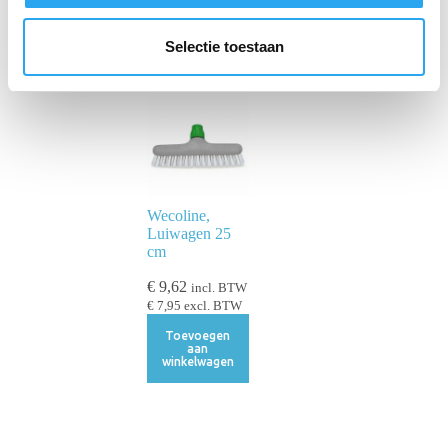
l
e
Selectie toestaan
c
t
i
e
Wecoline,
Luiwagen 25
cm
€
9,62
incl. BTW
€
7,95
excl. BTW
Toevoegen
aan
winkelwagen