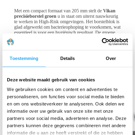
Met een compact formaat van 205 mm stelt de
Vikan
precisieborstel groen
u in staat om uiterst nauwkeurig
te werken in High-Risk omgevingen. Het borstelblok is
glad afgewerkt om bacterieophoping te voorkomen, wat
essentieel is voor een hygiënisch resultaat. De groene
kleur van deze
Vikan precisieborstel groen
maakt hem
eenvoudig in te passen in uw HACCP-
kleurcoderingssysteem voor specifieke afdelingen.
Bovendien is de
Vikan precisieborstel groen
Toestemming
Details
Over
hittebestendig tot 121°C en volledig voedselveilig.
Gerelateerde producten
Deze website maakt gebruik van cookies
We gebruiken cookies om content en advertenties te
personaliseren, om functies voor social media te bieden
en om ons websiteverkeer te analyseren. Ook delen we
informatie over uw gebruik van onze site met onze
partners voor social media, adverteren en analyse. Deze
partners kunnen deze gegevens combineren met andere
informatie die u aan ze heeft verstrekt of die ze hebben