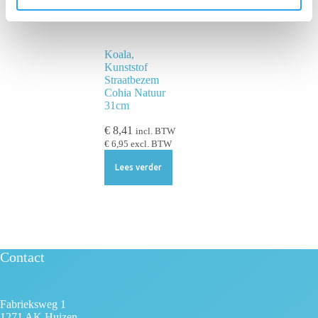
c
t
i
Koala,
e
Kunststof
Straatbezem
Cohia Natuur
31cm
€
8,41
incl. BTW
€
6,95
excl. BTW
Lees verder
Contact
Fabrieksweg 1
1271 AK Huizen