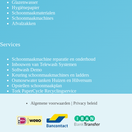
Glazenwasser
Hygiënepapier
Schoonmaakmaterialen
Schoonmaakmachines
Afvalzakken
Services
Schoonmaakmachine reparatie en onderhoud
Inbouwen van Telewash Systemen
Softwash Demo
Keuring schoonmaakmachines en ladders
Osmosewater tanken Huizen en Hilversum
Opstellen schoonmaakplan
Tork PaperCycle Recyclingservice
Algemene voorwaarden
|
Privacy beleid