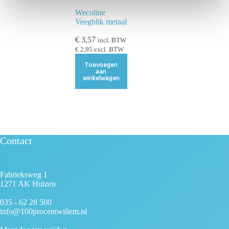
i
Wecoline
e
Veegblik metaal
€
3,57
incl. BTW
€
2,95
excl. BTW
Toevoegen
aan
winkelwagen
Contact
Fabrieksweg 1
1271 AK Huizen
035 - 62 28 500
info@100procentwillem.nl