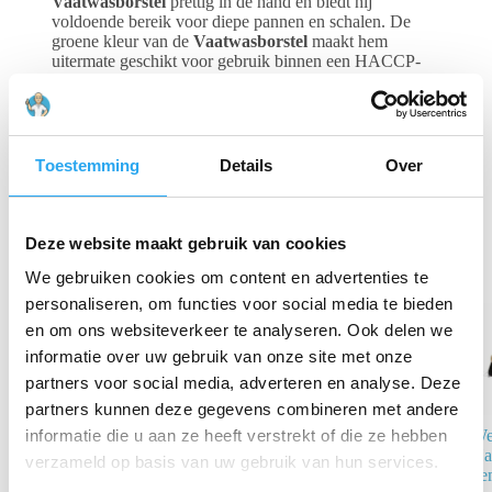
Vaatwasborstel
prettig in de hand en biedt hij
voldoende bereik voor diepe pannen en schalen. De
groene kleur van de
Vaatwasborstel
maakt hem
uitermate geschikt voor gebruik binnen een HACCP-
kleurcoderingssysteem voor groente- en
fruitverwerking. De borstel is hittebestendig tot 121°C
en volledig voedselveilig geproduceerd.
Toestemming
Details
Over
Gerelateerde producten
Deze website maakt gebruik van cookies
We gebruiken cookies om content en advertenties te
personaliseren, om functies voor social media te bieden
en om ons websiteverkeer te analyseren. Ook delen we
informatie over uw gebruik van onze site met onze
partners voor social media, adverteren en analyse. Deze
partners kunnen deze gegevens combineren met andere
Koala, Zwart
We
informatie die u aan ze heeft verstrekt of die ze hebben
Kunststof
Ha
verzameld op basis van uw gebruik van hun services.
Vloerwisser
ge