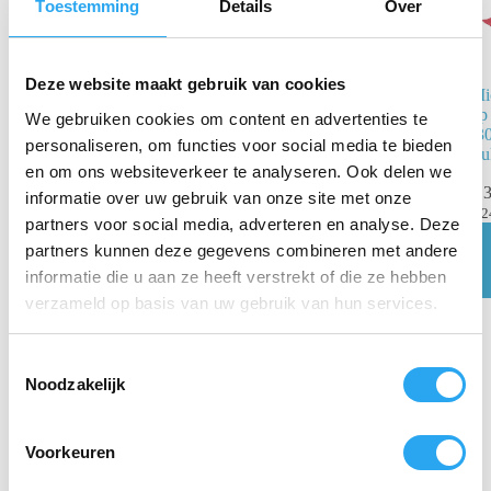
Toestemming
Details
Over
Muurhouder
Deze website maakt gebruik van cookies
Mi
voor
op
Microvezeldoek
We gebruiken cookies om content en advertenties te
(3
op Rol
personaliseren, om functies voor social media te bieden
stu
en om ons websiteverkeer te analyseren. Ook delen we
€
24,14
incl.
€
3
informatie over uw gebruik van onze site met onze
BTW
€
2
€
19,95
excl. BTW
partners voor social media, adverteren en analyse. Deze
partners kunnen deze gegevens combineren met andere
Toevoegen
aan
informatie die u aan ze heeft verstrekt of die ze hebben
winkelwagen
verzameld op basis van uw gebruik van hun services.
T
Noodzakelijk
o
e
s
Voorkeuren
t