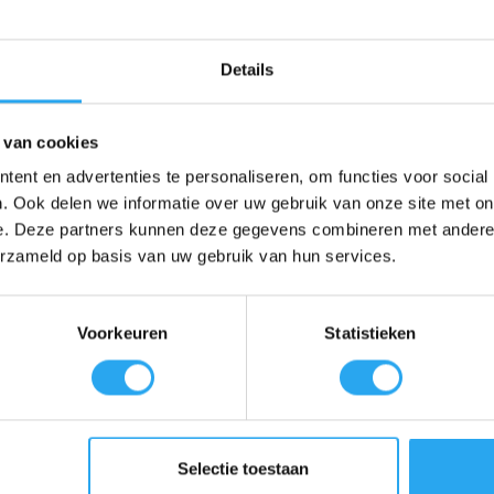
en voor gemak en resultaat op diverse locaties:
ureaus, tafels, kasten, deuren en andere kunststof of gelakte oppervlak
Details
 is de spray ook uitermate geschikt voor ruiten en spiegels. Het product
 van cookies
ent en advertenties te personaliseren, om functies voor social
n. De sprayflacon is direct klaar voor gebruik, wat tijd bespaart en de
. Ook delen we informatie over uw gebruik van onze site met on
 veilige oplossing voor dagelijks gebruik:
e. Deze partners kunnen deze gegevens combineren met andere i
erzameld op basis van uw gebruik van hun services.
wat zorgt voor een veilige opslag in uw werkkast of op de werkvloer.
 oppervlakken die bestand zijn tegen water, waardoor u met één produc
Voorkeuren
Statistieken
an 750 ml
, zodat u altijd voldoende voorraad heeft voor grotere project
n schone microvezeldoek. Wrijf het oppervlak schoon en laat het aan de l
 of papier aanbevolen voor extra glans.
Selectie toestaan