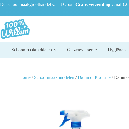
De schoonmaakgroothandel van 't Gooi |
Gratis verzending
vanaf €25
Schoonmaakmiddelen
Glazenwasser
Hygiënepap
Home
/
Schoonmaakmiddelen
/
Dammol Pro Line
/ Dammol 