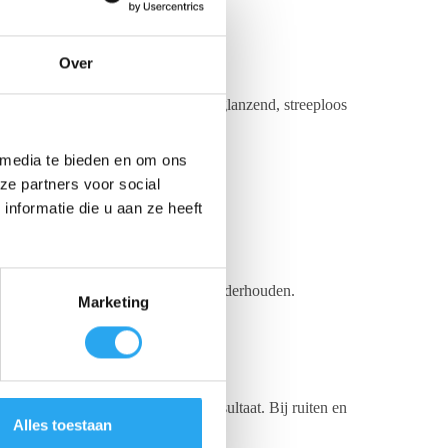
ken.
Over
 verwijdert vet en vuil en laat een glanzend, streeploos
 media te bieden en om ons
 kans op doseerfouten minimaliseert.
ze partners voor social
nformatie die u aan ze heeft
t nagenoeg uw hele interieur kunt onderhouden.
Marketing
en of meerdere afdelingen.
ucht drogen voor een streeploos resultaat. Bij ruiten en
Alles toestaan