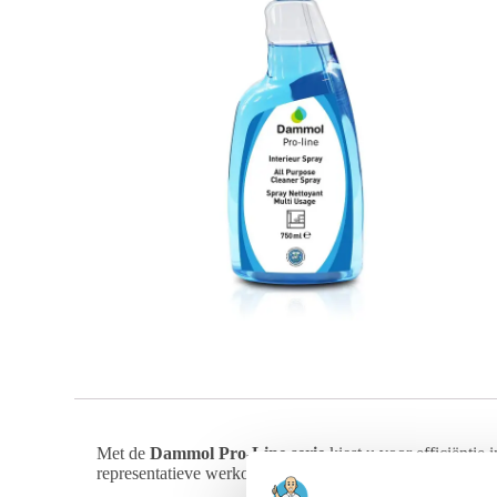
Met de
Dammol Pro-Line serie
kiest u voor efficiëntie
representatieve werkomgeving in een handomdraai.