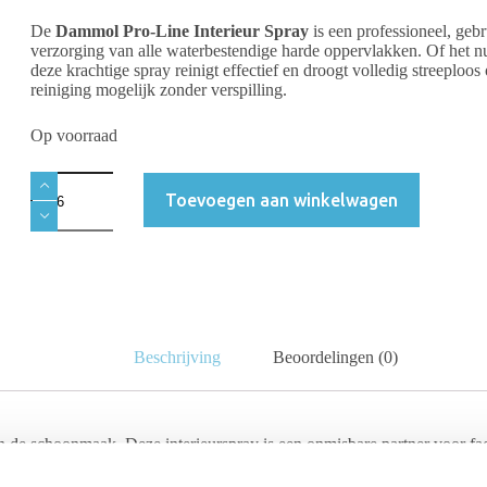
De
Dammol Pro-Line Interieur Spray
is een professioneel, geb
verzorging van alle waterbestendige harde oppervlakken. Of het nu
deze krachtige spray reinigt effectief en droogt volledig streeploo
reiniging mogelijk zonder verspilling.
Op voorraad
Toevoegen aan winkelwagen
Beschrijving
Beoordelingen (0)
 in de schoonmaak. Deze interieurspray is een onmisbare partner voor fac