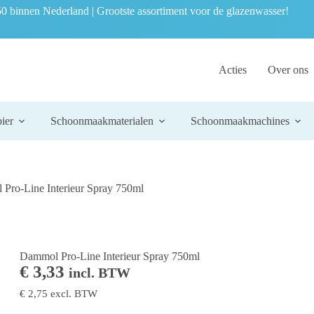
0 binnen Nederland | Grootste assortiment voor de glazenwasser!
Acties
Over ons
ier
Schoonmaakmaterialen
Schoonmaakmachines
Pro-Line Interieur Spray 750ml
Dammol Pro-Line Interieur Spray 750ml
€
3,33
incl. BTW
€
2,75
excl. BTW