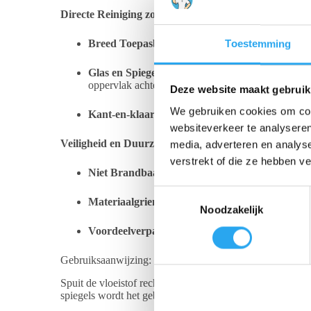
Directe Reiniging zonder Moeite
Dit product is ontworp
Breed Toepasbaar:
Ideaal voor het reinigen van b
Toestemming
Glas en Spiegels:
Dankzij de speciale samenstelling
oppervlak achter.
Deze website maakt gebruik
We gebruiken cookies om cont
Kant-en-klaar:
U hoeft niet te mengen of te dosere
websiteverkeer te analyseren
Veiligheid en Duurzaamheid
Dammol Pro-Line biedt een
media, adverteren en analys
verstrekt of die ze hebben v
Niet Brandbaar:
De formule is niet-ontvlambaar, 
T
Materiaalgriendelijk:
Veilig te gebruiken op alle
Noodzakelijk
o
e
Voordeelverpakking:
Deze set bevat
6 flacons v
s
Gebruiksaanwijzing:
t
e
Spuit de vloeistof rechtstreeks op het oppervlak of op ee
m
spiegels wordt het gebruik van een droge microvezeldoek
m