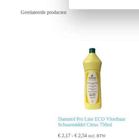
i
Gerelateerde producten
n
g
s
s
e
l
e
c
t
i
e
Dammol Pro Line ECO Vloeibaar
Schuurmiddel Citrus 750ml
€
2,17
-
€
2,54
incl. BTW