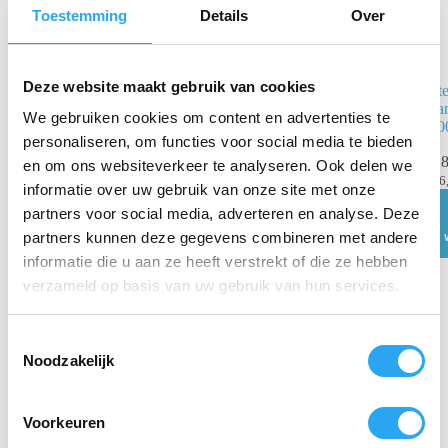
Toestemming
Details
Over
Deze website maakt gebruik van cookies
Desinfectie
St
alcohol gel 6 x
ha
We gebruiken cookies om content en advertenties te
800 ml
50
personaliseren, om functies voor social media te bieden
€
72,54
€
8
incl.
en om ons websiteverkeer te analyseren. Ook delen we
BTW
€
6
informatie over uw gebruik van onze site met onze
€
59,95
excl. BTW
partners voor social media, adverteren en analyse. Deze
Toevoegen
partners kunnen deze gegevens combineren met andere
aan
winkelwagen
informatie die u aan ze heeft verstrekt of die ze hebben
verzameld op basis van uw gebruik van hun services.
T
Noodzakelijk
o
e
s
Voorkeuren
t