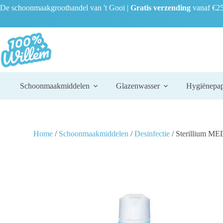
De schoonmaakgroothandel van 't Gooi |
Gratis verzending
vanaf €25
Schoonmaakmiddelen
Glazenwasser
Hygiënepap
Home
/
Schoonmaakmiddelen
/
Desinfectie
/ Sterillium ME