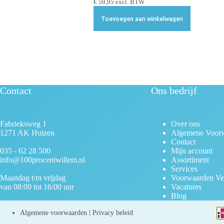
€
59,95
excl. BTW
Toevoegen aan winkelwagen
Contact
Ons bedrijf
Fabrieksweg 1
Over ons
1271 AK Huizen
Algemene Voor
Contact
035 - 62 28 500
Mijn account
info@100procentwillem.nl
Assortiment
Services
Maandag t/m vrijdag
Voorwaarden Ve
van 08:00 tot 16:00 uur
Vacatures
Blog
Algemene voorwaarden
|
Privacy beleid