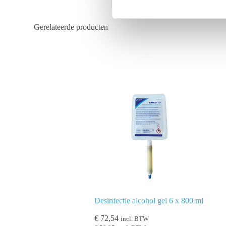
m
i
n
Gerelateerde producten
g
s
s
e
l
e
c
t
i
e
Desinfectie alcohol gel 6 x 800 ml
€
72,54
incl. BTW