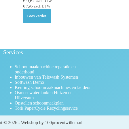
€
9,62
incl. BTW
€
7,95
excl. BTW
Lees verder
Services
Schoonmaakmachine reparatie en
onderhoud
Inbouwen van Telewash Systemen
Softwash Demo
Keuring schoonmaakmachines en ladders
Osmosewater tanken Huizen en
Hilversum
Opstellen schoonmaakplan
Tork PaperCycle Recyclingservice
t © 2026 - Webshop by 100procentwillem.nl