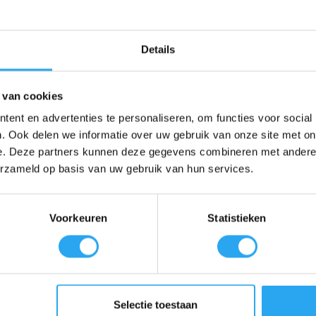
ing voor hygiënische en chirurgische handdesinfectie. Met het beweze
Details
 activiteit binnen de inwerktijd voor hygiënische handdesinfectie
elasticiteit en de natuurlijke gladheid van de huid
erkzaamheid*
 van cookies
ent en advertenties te personaliseren, om functies voor social
. Ook delen we informatie over uw gebruik van onze site met on
e. Deze partners kunnen deze gegevens combineren met andere i
erzameld op basis van uw gebruik van hun services.
andalcohol op basis van ethanol, 85 gram per 100 gram.
Voorkeuren
Statistieken
sche handdesinfectie.
aardoor bijzonder geschikt voor gebruikers met een gevoelige huid.
t Sterillium® med een volledige virucidale activiteit (incl. Noro-, Ad
Selectie toestaan
ectie en is dus het hele jaar door ideaal voor infectiepreventie