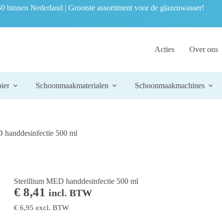
0 binnen Nederland | Grootste assortiment voor de glazenwasser!
Acties
Over ons
ier
Schoonmaakmaterialen
Schoonmaakmachines
D handdesinfectie 500 ml
Sterillium MED handdesinfectie 500 ml
€
8,41
incl. BTW
€
6,95
excl. BTW