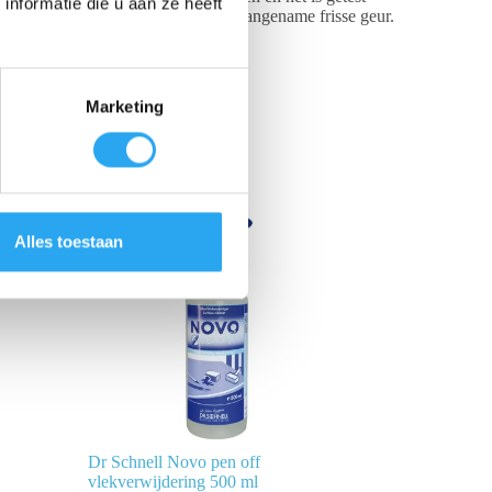
nformatie die u aan ze heeft
et-opbouwende bescherming en een aangename frisse geur.
Marketing
Alles toestaan
Dr Schnell Novo pen off
vlekverwijdering 500 ml