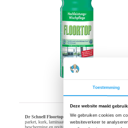
Toestemming
Deze website maakt gebruik
We gebruiken cookies om cont
Dr Schnell Floortop 1 liter
is ideaal voor de reiniging 
parket, kurk, laminaat, kunst- en natuursteen. Geschikt 
websiteverkeer te analyseren
bescherming en revitalisering in één arbeidsgang, met een