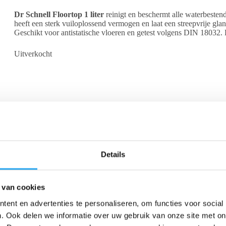
Dr Schnell Floortop 1 liter
reinigt en beschermt alle waterbesten
heeft een sterk vuiloplossend vermogen en laat een streepvrije gl
Geschikt voor antistatische vloeren en getest volgens DIN 18032. 
Uitverkocht
Details
Beschrijving
Beoordelingen (0)
 van cookies
ent en advertenties te personaliseren, om functies voor social
en bescherming van alle waterbestendige vloersoorten, waaronder PVC, 
voor zowel beschermde als onbeschermde vloeren en toepasbaar in alle r
. Ook delen we informatie over uw gebruik van onze site met on
 sterk bevochtigend en vuiloplossend vermogen. Bij correct gebruik is he