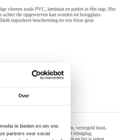
dige vloeren zoals PVC, laminaat en parket in één stap. Het
ans achter die opgewreven kan worden tot hoogglans.
Biedt stapzekere bescherming en een frisse geur.
Over
 media te bieden en om ons
rubber, linoleum, PU-gecoate vloeren, verzegeld hout,
einigingsmethodieken. Floortop biedt reiniging,
ze partners voor social
t geschikt voor antistatische vloeren en het is getest