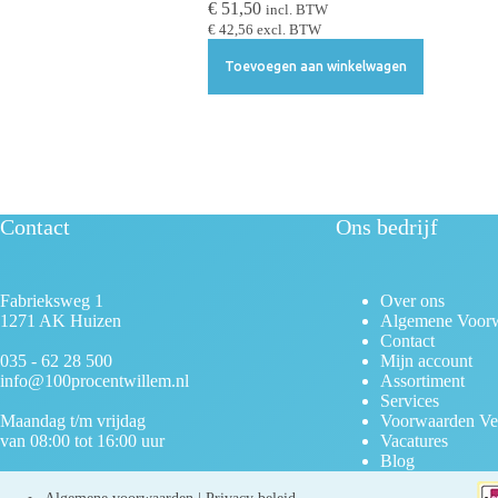
€
51,50
c
incl. BTW
€
42,56
excl. BTW
t
i
Toevoegen aan winkelwagen
e
Contact
Ons bedrijf
Fabrieksweg 1
Over ons
1271 AK Huizen
Algemene Voor
Contact
035 - 62 28 500
Mijn account
info@100procentwillem.nl
Assortiment
Services
Maandag t/m vrijdag
Voorwaarden Ve
van 08:00 tot 16:00 uur
Vacatures
Blog