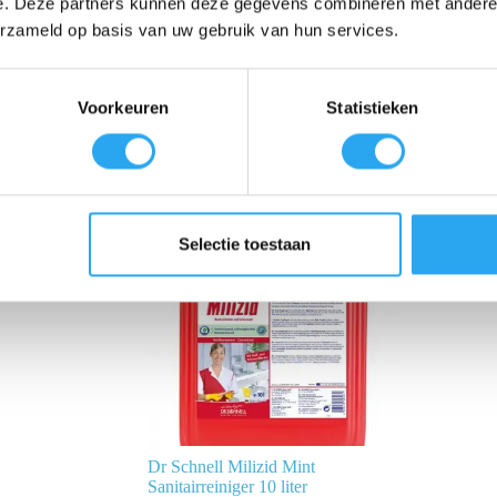
e. Deze partners kunnen deze gegevens combineren met andere i
ans die tot hoogglans opgewreven kan worden, met een stapzekere en ni
erzameld op basis van uw gebruik van hun services.
Voorkeuren
Statistieken
Selectie toestaan
Dr Schnell Milizid Mint
Sanitairreiniger 10 liter