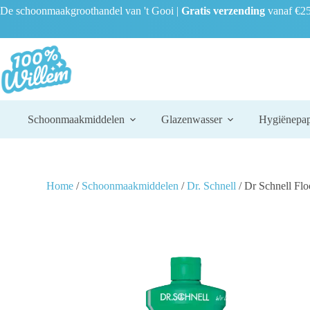
De schoonmaakgroothandel van 't Gooi |
Gratis verzending
vanaf €25
Schoonmaakmiddelen
Glazenwasser
Hygiënepap
Home
/
Schoonmaakmiddelen
/
Dr. Schnell
/ Dr Schnell Floo