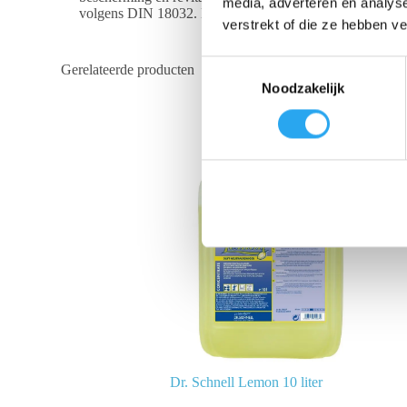
media, adverteren en analys
volgens DIN 18032. Het resultaat is een streepvrije gl
verstrekt of die ze hebben v
T
Gerelateerde producten
Noodzakelijk
o
e
s
t
e
m
m
i
n
g
s
s
e
l
Dr. Schnell Lemon 10 liter
e