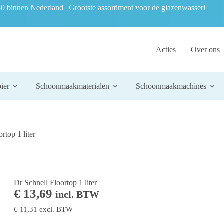
0 binnen Nederland | Grootste assortiment voor de glazenwasser!
Acties
Over ons
ier
Schoonmaakmaterialen
Schoonmaakmachines
rtop 1 liter
Dr Schnell Floortop 1 liter
€
13,69
incl. BTW
€
11,31
excl. BTW