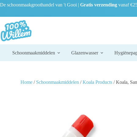
De schoonmaakgroothandel van 't Gooi |
Gratis verzending
vanaf €25
Schoonmaakmiddelen
Glazenwasser
Hygiënepap
Home
/
Schoonmaakmiddelen
/
Koala Products
/ Koala, San