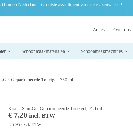
0 binnen Nederland | Grootste assortiment voor de glazenwasser!
Acties
Over ons
ier
Schoonmaakmaterialen
Schoonmaakmachines
i-Gel Geparfumeerde Toiletgel, 750 ml
Koala, Sani-Gel Geparfumeerde Toiletgel, 750 ml
€
7,20
incl. BTW
€
5,95
excl. BTW