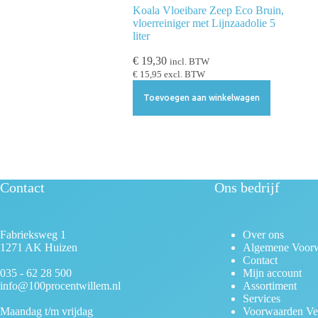
Koala Vloeibare Zeep Eco Bruin,
e
vloerreiniger met Lijnzaadolie 5
c
liter
t
€
19,30
i
incl. BTW
€
15,95
excl. BTW
e
Toevoegen aan winkelwagen
Contact
Ons bedrijf
Fabrieksweg 1
Over ons
1271 AK Huizen
Algemene Voor
Contact
035 - 62 28 500
Mijn account
info@100procentwillem.nl
Assortiment
Services
Maandag t/m vrijdag
Voorwaarden Ve