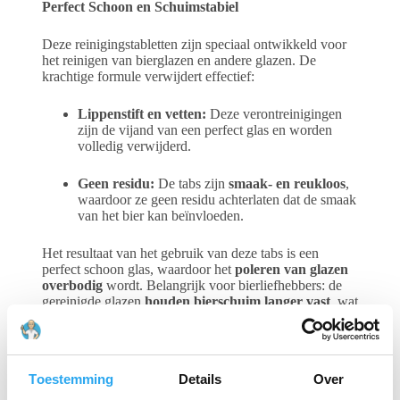
Perfect Schoon en Schuimstabiel
Deze reinigingstabletten zijn speciaal ontwikkeld voor
het reinigen van bierglazen en andere glazen. De
krachtige formule verwijdert effectief:
Lippenstift en vetten:
Deze verontreinigingen
zijn de vijand van een perfect glas en worden
volledig verwijderd.
Geen residu:
De tabs zijn
smaak- en reukloos
,
waardoor ze geen residu achterlaten dat de smaak
van het bier kan beïnvloeden.
Het resultaat van het gebruik van deze tabs is een
perfect schoon glas, waardoor het
poleren van glazen
overbodig
wordt. Belangrijk voor bierliefhebbers: de
gereinigde glazen
houden bierschuim langer vast
, wat
de kwaliteit van het geserveerde bier verbetert.
Efficiëntie en Onderhoud
Toestemming
Details
Over
Door het gebruik van deze tabletten worden bovendien