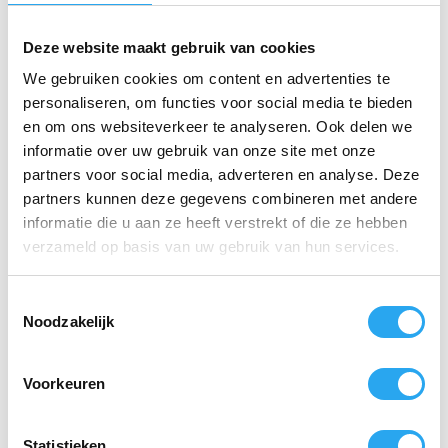
bierslijm en beschadigingen aan de spoelborstels
voorkomen
. Dit verlaagt de onderhoudskosten en
verlengt de levensduur van de borstels.
Deze website maakt gebruik van cookies
We gebruiken cookies om content en advertenties te
Kies voor de
DR. BECHER Bierglasreiniger Tabs
personaliseren, om functies voor social media te bieden
voor gegarandeerd glanzende, schone en schuimstabiele
glazen.
en om ons websiteverkeer te analyseren. Ook delen we
informatie over uw gebruik van onze site met onze
partners voor social media, adverteren en analyse. Deze
Gerelateerde producten
partners kunnen deze gegevens combineren met andere
informatie die u aan ze heeft verstrekt of die ze hebben
verzameld op basis van uw gebruik van hun services.
T
Noodzakelijk
o
e
s
Voorkeuren
t
e
m
Statistieken