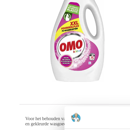
Voor het behouden van levendige kleuren en een fris gevoe
en gekleurde wasgoed. Dit vloeibare wasmiddel van
3,75