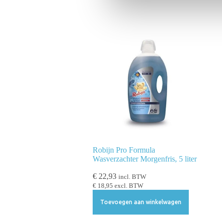
n
g
s
s
e
l
e
c
t
i
e
Robijn Pro Formula
Wasverzachter Morgenfris, 5 liter
€
22,93
incl. BTW
€
18,95
excl. BTW
Toevoegen aan winkelwagen