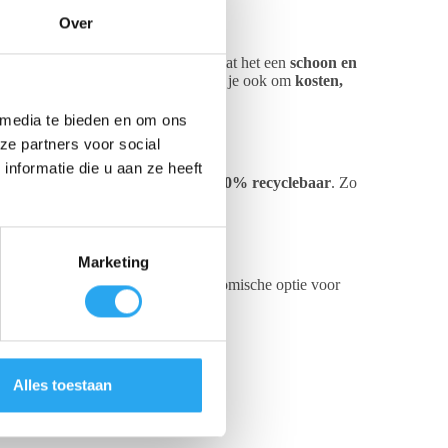
Over
rwijderen. Het grootste voordeel is dat het een
schoon en
iet alleen uiterst efficiënt, maar helpt je ook om
kosten,
 media te bieden en om ons
ze partners voor social
nformatie die u aan ze heeft
erecycled plastic
en is volledig
100% recyclebaar
. Zo
Marketing
scoops
is dit een duurzame en economische optie voor
ing die er als nieuw uitziet!
Alles toestaan