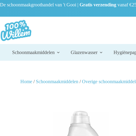
De schoonmaakgroothandel van 't Gooi |
Gratis verzending
vanaf €25
Schoonmaakmiddelen
Glazenwasser
Hygiënepap
Home
/
Schoonmaakmiddelen
/
Overige schoonmaakmiddel