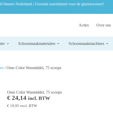
0 binnen Nederland | Grootste assortiment voor de glazenwasser!
Acties
Over ons
ier
Schoonmaakmaterialen
Schoonmaakmachines
en
/ Omo Color Wasmiddel, 75 scoops
Omo Color Wasmiddel, 75 scoops
€
24,14
incl. BTW
€
19,95
excl. BTW