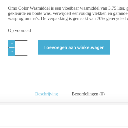
Omo Color Wasmiddel is een vloeibaar wasmiddel van 3,75 liter, g
gekleurde en bonte was, verwijdert eenvoudig vlekken en garandeert 
wasprogramma’s. De verpakking is gemaakt van 70% gerecycled e
Op voorraad
Toevoegen aan winkelwagen
Beschrijving
Beoordelingen (0)
l van je gekleurde kleding, is het juiste wasmiddel essentieel.
Omo Co
 liter
is niet alleen krachtig en effectief, maar ook een bewuste keuze v