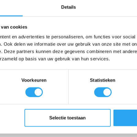
Details
ing en bevat
krachtige waskrachtversterkers
die vlekken effectief ve
s (30 minuten)
en
koude wasprogramma’s (30 °C)
. Dit maakt het n
 van cookies
t je kleding wassen, wetende dat het er altijd stralend uit zal zien.
ent en advertenties te personaliseren, om functies voor social
. Ook delen we informatie over uw gebruik van onze site met on
e. Deze partners kunnen deze gegevens combineren met andere i
ddel ook een verantwoorde keuze. De verpakking is gemaakt van
70% g
erzameld op basis van uw gebruik van hun services.
ren op kwaliteit.
Voorkeuren
Statistieken
elsoorten, met uitzondering van wol en zijde. Met de capaciteit voor
75 
der en kleurrijk, zelfs na regelmatig wassen. Geniet keer op keer van kled
Selectie toestaan