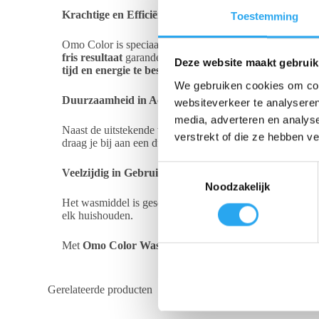
Krachtige en Efficiënte Reiniging
Toestemming
Omo Color is speciaal geformuleerd voor gekleurde kled
fris resultaat
garandeert, zelfs bij
korte wasprogramma’
Deze website maakt gebruik
tijd en energie te besparen
. Zo kun je met een gerust har
We gebruiken cookies om cont
Duurzaamheid in Actie
websiteverkeer te analyseren
media, adverteren en analys
Naast de uitstekende wasprestaties is Omo Color Wasmi
verstrekt of die ze hebben v
draag je bij aan een duurzamere planeet, zonder in te leve
T
Veelzijdig in Gebruik
Noodzakelijk
o
Het wasmiddel is geschikt voor een breed scala aan texti
e
elk huishouden.
s
t
Met
Omo Color Wasmiddel
in huis blijft je kleding hel
e
m
Gerelateerde producten
m
i