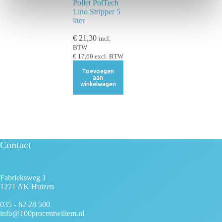
Pollet PolTech
i
Lino Stripper 5
liter
e
€
21,30
incl.
BTW
€
17,60
excl. BTW
Toevoegen
aan
winkelwagen
Contact
Fabrieksweg 1
1271 AK Huizen
035 - 62 28 500
info@100procentwillem.nl