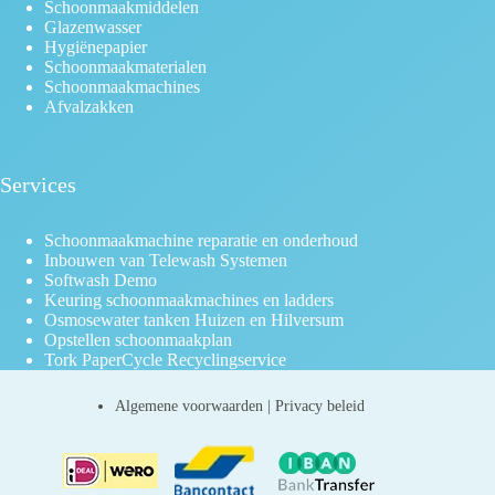
Schoonmaakmiddelen
Glazenwasser
Hygiënepapier
Schoonmaakmaterialen
Schoonmaakmachines
Afvalzakken
Services
Schoonmaakmachine reparatie en onderhoud
Inbouwen van Telewash Systemen
Softwash Demo
Keuring schoonmaakmachines en ladders
Osmosewater tanken Huizen en Hilversum
Opstellen schoonmaakplan
Tork PaperCycle Recyclingservice
Algemene voorwaarden
|
Privacy beleid