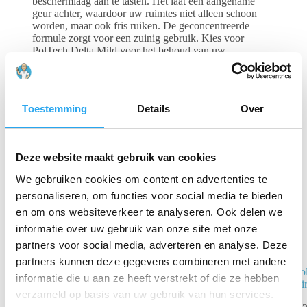
beschermlaag aan te tasten. Het laat een aangename
geur achter, waardoor uw ruimtes niet alleen schoon
worden, maar ook fris ruiken. De geconcentreerde
formule zorgt voor een zuinig gebruik. Kies voor
PolTech Delta Mild voor het behoud van uw
beschermde vloeren en een aangename
reinigingservaring.
Toestemming
Details
Over
Gerelateerde producten
Deze website maakt gebruik van cookies
We gebruiken cookies om content en advertenties te
personaliseren, om functies voor social media te bieden
en om ons websiteverkeer te analyseren. Ook delen we
informatie over uw gebruik van onze site met onze
partners voor social media, adverteren en analyse. Deze
partners kunnen deze gegevens combineren met andere
Pollet PolTech
Po
informatie die u aan ze heeft verstrekt of die ze hebben
Ecosilk
Cir
verzameld op basis van uw gebruik van hun services.
Zijdeglans 5