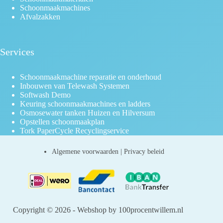
Schoonmaakmachines
Afvalzakken
Services
Schoonmaakmachine reparatie en onderhoud
Inbouwen van Telewash Systemen
Softwash Demo
Keuring schoonmaakmachines en ladders
Osmosewater tanken Huizen en Hilversum
Opstellen schoonmaakplan
Tork PaperCycle Recyclingservice
Algemene voorwaarden
|
Privacy beleid
Copyright © 2026 - Webshop by 100procentwillem.nl