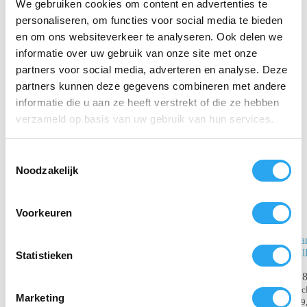
We gebruiken cookies om content en advertenties te
personaliseren, om functies voor social media te bieden
en om ons websiteverkeer te analyseren. Ook delen we
informatie over uw gebruik van onze site met onze
partners voor social media, adverteren en analyse. Deze
Gerelateerde producten
partners kunnen deze gegevens combineren met andere
informatie die u aan ze heeft verstrekt of die ze hebben
verzameld op basis van uw gebruik van hun services.
T
Noodzakelijk
o
e
s
Voorkeuren
t
e
Dosing Care
Ta
Polvita
All
m
Statistieken
Starterspakket
m
€
8
i
€
517,28
incl.
inc
Marketing
BTW
€
9
n