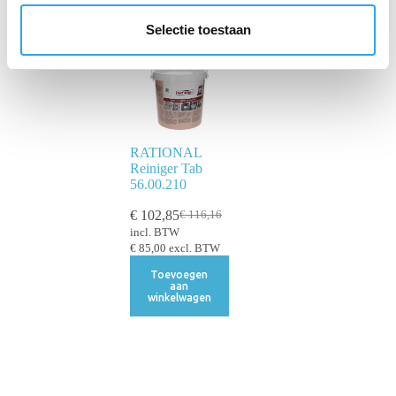
l
e
Selectie toestaan
c
t
i
e
RATIONAL
Reiniger Tab
56.00.210
€
102,85
€
116,16
incl. BTW
€
85,00
excl. BTW
Toevoegen
aan
winkelwagen