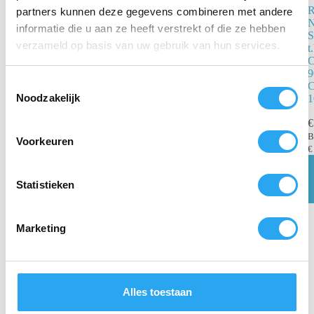
partners kunnen deze gegevens combineren met andere
RATIONAL
N
informatie die u aan ze heeft verstrekt of die ze hebben
Speciaalontkalker
S
6006.0110. Can
verzameld op basis van uw gebruik van hun services.
t
10 liter
C
9
€
80,59
incl. BTW
T
C
€
66,60
excl. BTW
Noodzakelijk
1
o
Toevoegen
e
€
aan
winkelwagen
s
Voorkeuren
€
t
e
m
Statistieken
m
i
Marketing
n
g
s
s
Alles toestaan
e