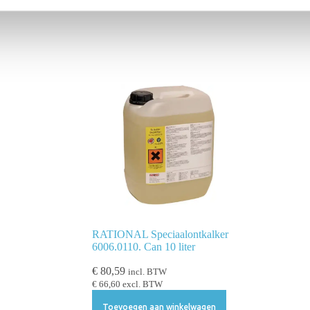
RATIONAL Speciaalontkalker
6006.0110. Can 10 liter
€
80,59
incl. BTW
€
66,60
excl. BTW
Toevoegen aan winkelwagen