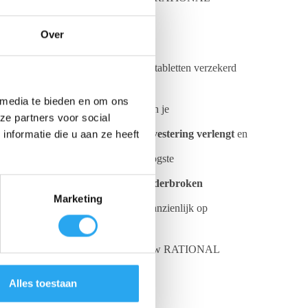
Over
t dat je met de originele reinigingstabletten verzekerd
 media te bieden en om ons
, voor een brandschoon interieur van je
ze partners voor social
t de
levensduur van je kostbare investering verlengt
en
nformatie die u aan ze heeft
einigingstabletten garanderen de hoogste
rt stilstand en zorgt voor een
ononderbroken
Marketing
kt, bespaar je op de lange termijn aanzienlijk op
en een langere levensduur
voor jouw RATIONAL
Alles toestaan