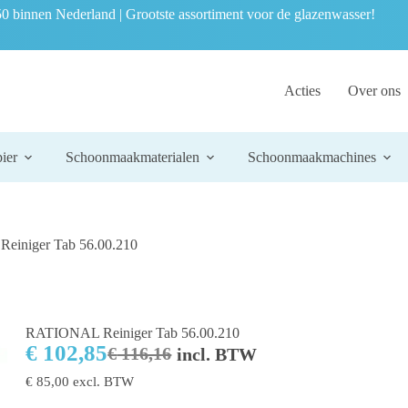
0 binnen Nederland | Grootste assortiment voor de glazenwasser!
Acties
Over ons
ier
Schoonmaakmaterialen
Schoonmaakmachines
einiger Tab 56.00.210
RATIONAL Reiniger Tab 56.00.210
€
102,85
€
116,16
incl. BTW
€
85,00
excl. BTW