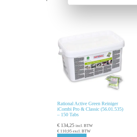
i
n
g
s
s
e
l
e
c
t
i
e
Rational Active Green Reiniger
iCombi Pro & Classic (56.01.535)
– 150 Tabs
€
134,25
incl. BTW
€
110,95
excl. BTW