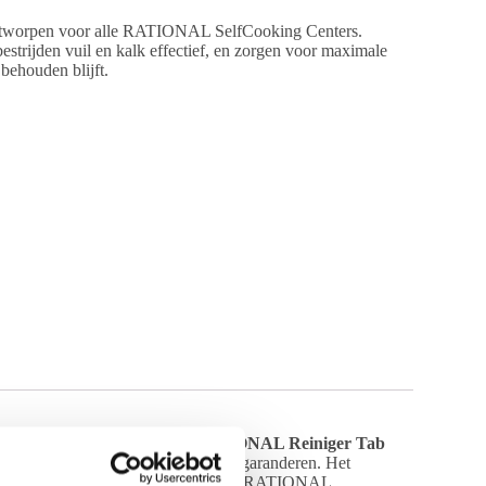
ntworpen voor alle RATIONAL SelfCooking Centers.
bestrijden vuil en kalk effectief, en zorgen voor maximale
behouden blijft.
an is cruciaal. De
originele RATIONAL Reiniger Tab
n levensduur van jouw apparaat te garanderen. Het
 behalen en de optimale werking van je RATIONAL