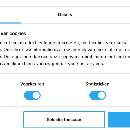
Details
-Tabs?
afgestemd op de technische specificaties
van hun apparaten. Dit beteken
 van cookies
ent en advertenties te personaliseren, om functies voor social
ule pakt
vuil en kalk effectief
aan, zelfs op moeilijk bereikbare plekken
. Ook delen we informatie over uw gebruik van onze site met on
 van de juiste reinigingsmiddelen voorkom je slijtage en storingen, wa
e. Deze partners kunnen deze gegevens combineren met andere i
erzameld op basis van uw gebruik van hun services.
ssentieel voor de bereiding van
gezonde en veilige gerechten
. Deze r
eiligheid in jouw keuken.
n apparaat functioneert efficiënter en betrouwbaarder. Dit minimalisee
Voorkeuren
Statistieken
Hoewel de initiële investering in originele producten misschien hoger lij
e
ideale langdurige verzorging
.
erzeker jezelf van de
beste reinigingsprestaties, maximale hygiëne 
at verdient.
Selectie toestaan