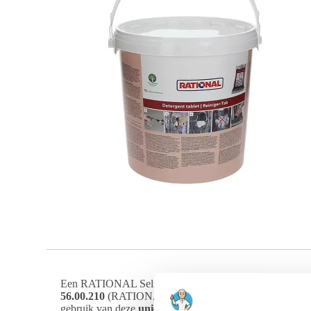
Een RATIONAL SelfCookingCenter is een significante inv
56.00.210
(RATIONAL artikelnummer: 56.00.210, te herke
gebruik van deze
unieke, op maat gemaakte onderho