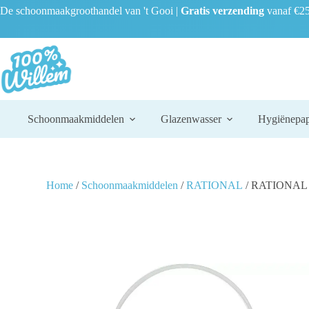
De schoonmaakgroothandel van 't Gooi |
Gratis verzending
vanaf €25
Schoonmaakmiddelen
Glazenwasser
Hygiënepap
Home
/
Schoonmaakmiddelen
/
RATIONAL
/ RATIONAL R