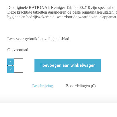
De originele RATIONAL Reiniger Tab 56.00.210 zijn speciaal o
Deze krachtige tabletten garanderen de beste reinigingsresultaten, 
hygiëne en bedrijfszekerheid, waardoor de waarde van je apparaat 
Lees voor gebruik het veiligheidsblad.
Op voorraad
Toevoegen aan winkelwagen
Beschrijving
Beoordelingen (0)
estering in je professionele keuken, en het behoud van de waarde erv
nnen aan de rode emmer) zijn speciaal ontwikkeld om de prestaties e
udsproducten
is de enige manier om de beste reinigingsresultaten te