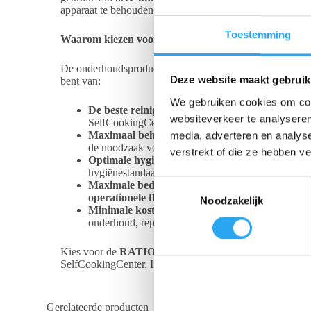
apparaat te behouden.
Toestemming
Waarom kiezen voor originele RATIONAL Reiniger
De onderhoudsproducten van RATIONAL zijn
precies 
Deze website maakt gebruik
bent van:
We gebruiken cookies om cont
De beste reinigingsresultaten:
De krachtige form
websiteverkeer te analyseren
SelfCookingCenter.
Maximaal behoud van waarde:
Door het gebruik
media, adverteren en analys
de noodzaak voor dure reparaties minimaliseert.
verstrekt of die ze hebben v
Optimale hygiënezekerheid:
Een schone oven is e
hygiënestandaarden, wat bijdraagt aan de voedselv
T
Maximale bedrijfszekerheid:
Een goed onderhoude
operationele flow
in je keuken.
Noodzakelijk
o
Minimale kosten voor reiniging en onderhoud:
e
onderhoud, reparaties en vervangingen, dankzij d
s
t
Kies voor de
RATIONAL Reiniger-Tab 56.00.210
en v
SelfCookingCenter. Investeer in de kwaliteit die je appara
e
m
m
Gerelateerde producten