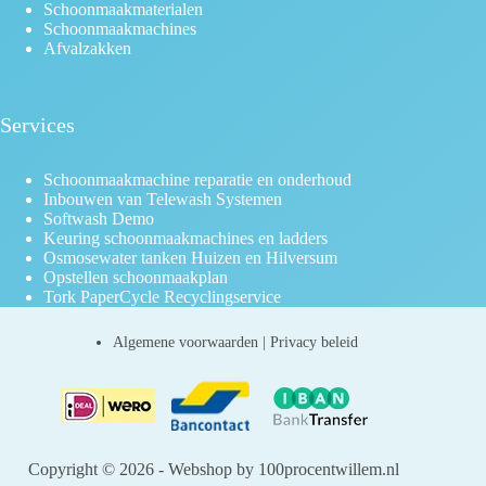
Schoonmaakmaterialen
Schoonmaakmachines
Afvalzakken
Services
Schoonmaakmachine reparatie en onderhoud
Inbouwen van Telewash Systemen
Softwash Demo
Keuring schoonmaakmachines en ladders
Osmosewater tanken Huizen en Hilversum
Opstellen schoonmaakplan
Tork PaperCycle Recyclingservice
Algemene voorwaarden
|
Privacy beleid
Copyright © 2026 - Webshop by 100procentwillem.nl