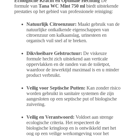
Ecologische Kracht en Optimale Hechting
De
formule van
Tana WC Mint 750 ml
biedt uitstekende
prestaties op het gebied van professionele reiniging:
Natuurlijk Citroenzuur:
Maakt gebruik van de
natuurlijke ontkalkende eigenschappen van
citroenzuur om kalkaanslag, urinesteen en
organisch vuil snel af te breken.
Dikvloeibare Gelstructuur:
De viskeuze
formule hecht zich uitstekend aan verticale
oppervlakken en de randen van de toiletpot,
waardoor de inwerktijd maximaal is en u minder
product verbruikt.
Veilig voor Septische Putten:
Kan zonder risico
worden gebruikt in sanitaire systemen die zijn
aangesloten op een septische put of biologische
zuivering.
Veilig en Verantwoord:
Voldoet aan strenge
ecologische criteria. Het respecteert de
biologische kringloop en is ontwikkeld met het
oog op een veilige werkomgeving voor het