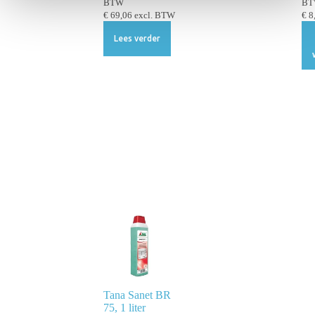
BTW
B
e
€
69,06
excl. BTW
€
8
Lees verder
Tana Sanet BR
75, 1 liter