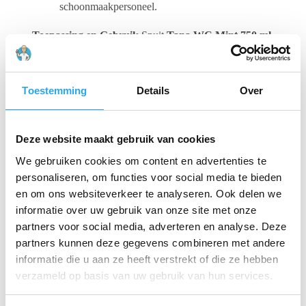
schoonmaakpersoneel.
Toepassing en Gebruik
Spuit
Tana WC Mint 750 ml
gelijkmatig onder de rand en op de binnenwand van de
toiletpot of het urinoir. Laat het product enkele minuten
inwerken, borstel het oppervlak grondig schoon en
spoel vervolgens door voor een glanzend en fris
Toestemming
Details
Over
resultaat.
Belangrijkste eigenschappen van Tana WC Mint 750
ml:
Deze website maakt gebruik van cookies
Product:
Tana WC Mint
We gebruiken cookies om content en advertenties te
personaliseren, om functies voor social media te bieden
Inhoud:
750 ml (flacon met handige spuitkop)
en om ons websiteverkeer te analyseren. Ook delen we
informatie over uw gebruik van onze site met onze
Basis:
Natuurlijk citroenzuur (ecologische
partners voor social media, adverteren en analyse. Deze
formule)
partners kunnen deze gegevens combineren met andere
Geur:
Verfrissende mintgeur
informatie die u aan ze heeft verstrekt of die ze hebben
verzameld op basis van uw gebruik van hun services.
Eigenschappen:
Dikvloeibare gel, hecht goed,
krachtige vuil- en kalkverwijdering