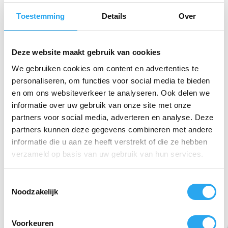
vloerreinigingsmiddelen.
Toestemming
Details
Over
Toepassingen:
Geschikt voor alle waterbestendige vloeren, zoals
Deze website maakt gebruik van cookies
PVC, linoleum, rubber en tegels.
We gebruiken cookies om content en advertenties te
Ook geschikt voor verzegeld, geboend en geolied
hout.
personaliseren, om functies voor social media te bieden
Ideaal voor gebruik in schrobzuigmachines in
en om ons websiteverkeer te analyseren. Ook delen we
diverse omgevingen, zoals luchthavens,
informatie over uw gebruik van onze site met onze
winkelcentra, metrostations, supermarkten en
scholen.
partners voor social media, adverteren en analyse. Deze
partners kunnen deze gegevens combineren met andere
Veiligheidsblad
informatie die u aan ze heeft verstrekt of die ze hebben
verzameld op basis van uw gebruik van hun services.
Gerelateerde producten
T
Noodzakelijk
o
e
s
Voorkeuren