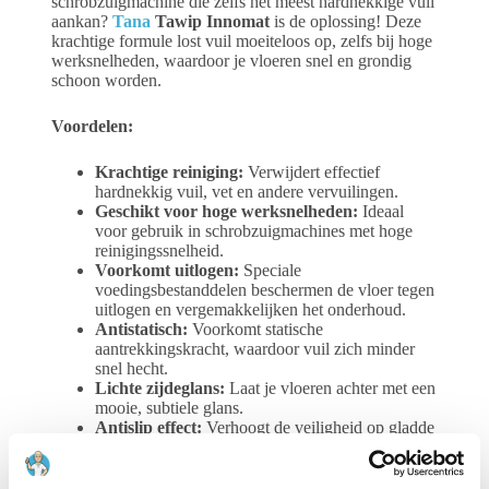
schrobzuigmachine die zelfs het meest hardnekkige vuil
aankan?
Tana
Tawip Innomat
is de oplossing! Deze
krachtige formule lost vuil moeiteloos op, zelfs bij hoge
werksnelheden, waardoor je vloeren snel en grondig
schoon worden.
Voordelen:
Krachtige reiniging:
Verwijdert effectief
hardnekkig vuil, vet en andere vervuilingen.
Geschikt voor hoge werksnelheden:
Ideaal
voor gebruik in schrobzuigmachines met hoge
reinigingssnelheid.
Voorkomt uitlogen:
Speciale
voedingsbestanddelen beschermen de vloer tegen
uitlogen en vergemakkelijken het onderhoud.
Antistatisch:
Voorkomt statische
aantrekkingskracht, waardoor vuil zich minder
snel hecht.
Lichte zijdeglans:
Laat je vloeren achter met een
mooie, subtiele glans.
Antislip effect:
Verhoogt de veiligheid op gladde
vloeren.
Getest conform DIN 18032:
Voldoet aan de
strenge Duitse normen voor