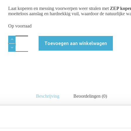
Laat koperen en messing voorwerpen weer stralen met
ZEP koper
moeiteloos aanslag en hardnekkig vuil, waardoor de natuurlijke wa
Op voorraad
Toevoegen aan winkelwagen
Beschrijving
Beoordelingen (0)
et de professionele kracht van
ZEP koperpoets 250 ml
. Of het nu ga
al ontwikkeld om metaal zijn oorspronkelijke uitstraling terug te geven