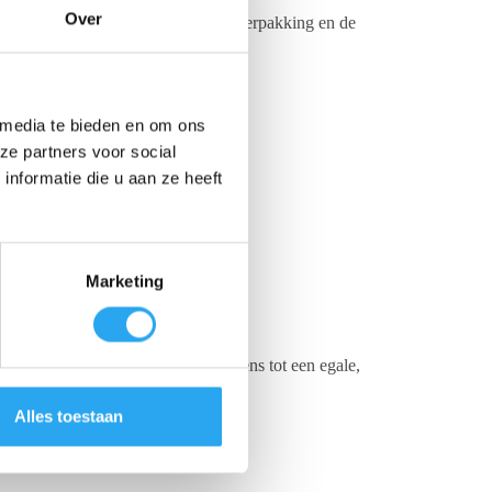
Over
g zijn. Dankzij de handzame 250 ml verpakking en de
 media te bieden en om ons
ze partners voor social
nformatie die u aan ze heeft
Marketing
vlak en polijst het metaal vervolgens tot een egale,
Alles toestaan