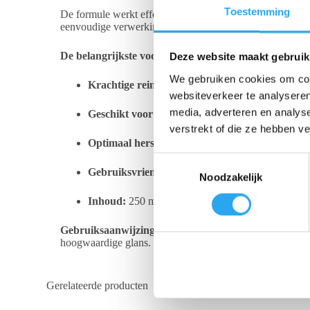
Toestemming
De formule werkt effectief door aanslag en vastzittend 
eenvoudige verwerking is het product uitermate geschikt
De belangrijkste voordelen:
Deze website maakt gebruik
We gebruiken cookies om cont
Krachtige reiniging:
Verwijdert effectief vuil en 
websiteverkeer te analyseren
media, adverteren en analys
Geschikt voor:
Koperen en messing voorwerpen.
verstrekt of die ze hebben v
Optimaal herstel:
Brengt de natuurlijke glans en 
T
Gebruiksvriendelijk:
Eenvoudig aan te brengen en 
Noodzakelijk
o
e
Inhoud:
250 ml.
s
t
Gebruiksaanwijzing:
Breng de ZEP koperpoets eenvoudig 
hoogwaardige glans.
e
m
m
Gerelateerde producten
i