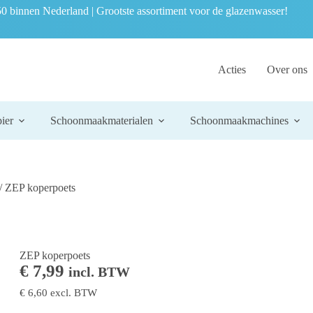
0 binnen Nederland | Grootste assortiment voor de glazenwasser!
Acties
Over ons
ier
Schoonmaakmaterialen
Schoonmaakmachines
/ ZEP koperpoets
ZEP koperpoets
€
7,99
incl. BTW
€
6,60
excl. BTW