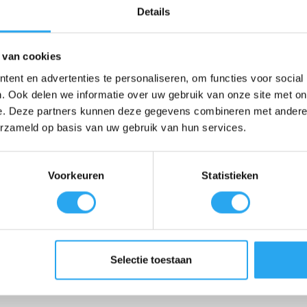
Details
vuil los te maken, zonder dat daar ingewikkelde handelingen voor nodi
 voor zowel incidentele opknapbeurten als regelmatig onderhoud.
 van cookies
ent en advertenties te personaliseren, om functies voor social
hardnekkige aanslag.
. Ook delen we informatie over uw gebruik van onze site met on
e. Deze partners kunnen deze gegevens combineren met andere i
erzameld op basis van uw gebruik van hun services.
warmte van het metaal terug.
snel te polijsten voor een egaal resultaat.
Voorkeuren
Statistieken
aan met een zachte doek. Wrijf het product gelijkmatig over het opper
Selectie toestaan