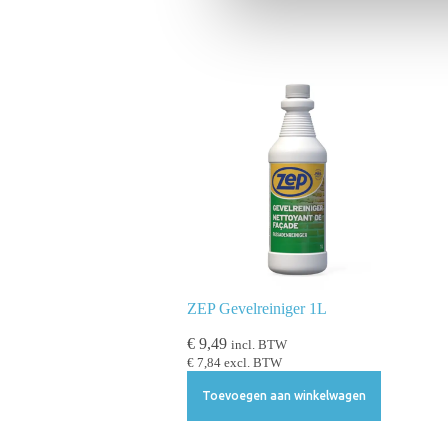
n
g
s
s
e
l
e
c
t
i
e
ZEP Gevelreiniger 1L
€
9,49
incl. BTW
€
7,84
excl. BTW
Toevoegen aan winkelwagen