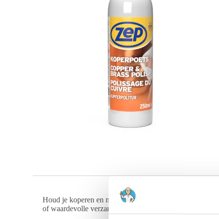
Houd je koperen en messing voorwerpen in topconditie m
of waardevolle verzamelstukken; dit poetsmiddel is specia