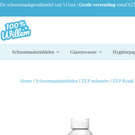
De schoonmaakgroothandel van 't Gooi |
Gratis verzending
vanaf €25
Schoonmaakmiddelen
Glazenwasser
Hygiënepap
Home
/
Schoonmaakmiddelen
/
ZEP industries
/
ZEP Retail