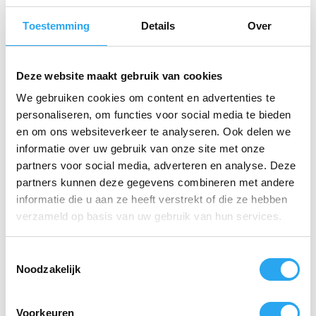
veilig voor dagelijks gebruik op kostbare vloeren.
Toestemming
Details
Over
Milieuvriendelijk:
Een verantwoorde keuze
voor het reinigen van uw interieur.
Deze website maakt gebruik van cookies
Krachtige werking:
Effectief tegen vet en
hardnekkige vervuiling.
We gebruiken cookies om content en advertenties te
personaliseren, om functies voor social media te bieden
Specificaties:
en om ons websiteverkeer te analyseren. Ook delen we
informatie over uw gebruik van onze site met onze
Merk:
Zep
partners voor social media, adverteren en analyse. Deze
partners kunnen deze gegevens combineren met andere
Inhoud:
1L
informatie die u aan ze heeft verstrekt of die ze hebben
Kenmerk:
Ingrediënten van natuurlijke
verzameld op basis van uw gebruik van hun services.
oorsprong
T
Noodzakelijk
Gerelateerde producten
o
e
s
Voorkeuren