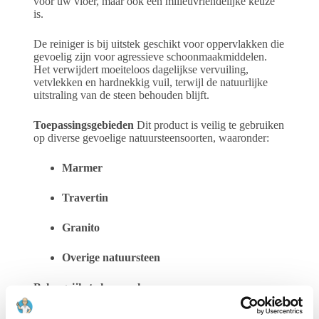
voor uw vloer, maar ook een milieuvriendelijke keuze
is.
De reiniger is bij uitstek geschikt voor oppervlakken die
gevoelig zijn voor agressieve schoonmaakmiddelen.
Het verwijdert moeiteloos dagelijkse vervuiling,
vetvlekken en hardnekkig vuil, terwijl de natuurlijke
uitstraling van de steen behouden blijft.
Toepassingsgebieden
Dit product is veilig te gebruiken
op diverse gevoelige natuursteensoorten, waaronder:
Marmer
Travertin
Granito
Overige natuursteen
Belangrijkste kenmerken:
Veiligheid:
Bevat natuurlijke ingrediënten en is