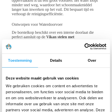
oppervlakken is dit een groot voordeel: het water loopt
minder snel weg, waardoor het schoonmaakmiddel
langer kan inwerken op het vuil. Dit bespaart tijd en
verhoogt de reinigingsefficiëntie.
Ontworpen voor Waterdoorvoer
De borstelkop beschikt over een interne doorlaat die
perfect aansluit op de
Vikan stelen met
waterdoorvoer
. Door deze combinatie te gebruiken,
stroomt het water direct door de borstelkern naar de
vezels. Hierdoor wordt het losgekomen vuil direct
wegspoeld tijdens het schrobben, wat essentieel is voor
een hygiënisch resultaat in de horeca en industrie.
Toestemming
Details
Over
Maximale Veiligheid (HACCP)
Deze website maakt gebruik van cookies
De blauwe kleur is de meest gekozen kleur binnen de
voedselverwerking vanwege de hoge visuele
We gebruiken cookies om content en advertenties te
detecteerbaarheid. De borstel is vervaardigd uit
voedselveilig polypropyleen, is hittebestendig tot
121°C
personaliseren, om functies voor social media te bieden
en volledig autoclaveerbaar.
en om ons websiteverkeer te analyseren. Ook delen we
informatie over uw gebruik van onze site met onze
Belangrijkste specificaties:
partners voor social media, adverteren en analyse. Deze