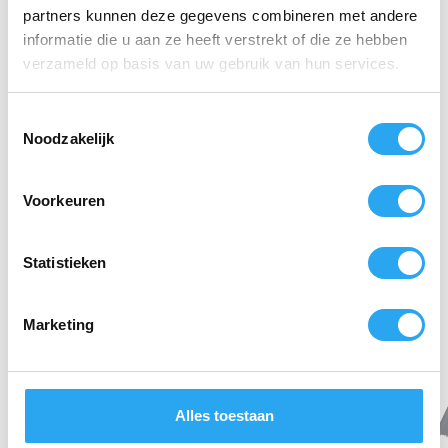
partners kunnen deze gegevens combineren met andere
Flexibiliteit:
Instelbaar onder 4 hoeken voor
ergonomie.
informatie die u aan ze heeft verstrekt of die ze hebben
verzameld op basis van uw gebruik van hun services.
Vezeltype:
Medium/Zacht (Gespleten vezels).
T
Compatibiliteit:
Geschikt voor alle Vikan stelen
Noodzakelijk
(inclusief waterdoorvoer).
o
e
Kleur:
Blauw (HACCP kleurcodering).
s
Voorkeuren
t
e
Gerelateerde producten
m
Statistieken
m
i
Marketing
n
g
s
s
Alles toestaan
e