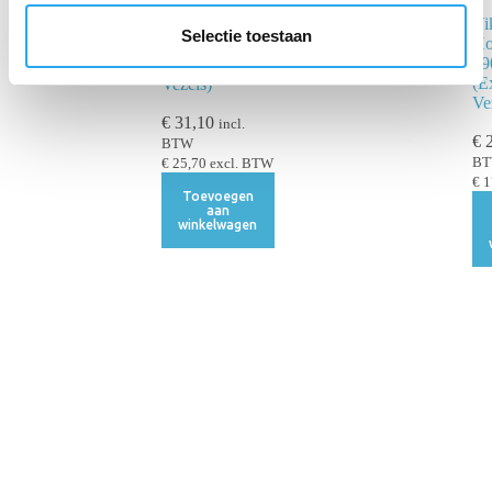
l
Vi
Vikan Bezem
e
Selectie toestaan
Ho
330mm –
c
29
Groen (Harde
(E
Vezels)
t
Ve
i
€
31,10
incl.
e
€
2
BTW
B
€
25,70
excl. BTW
€
1
Toevoegen
aan
winkelwagen