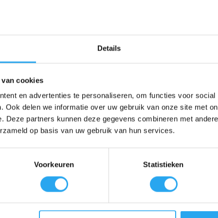
ecteerd moet worden, zoals in de zuivelindustrie, farmacie of laborator
htergebleven resten op de borstel zelf direct zichtbaar zijn, waardoor u
Details
 volgt deze borstel moeiteloos de natuurlijke rondingen van tanks, me
den overgeslagen.
 van cookies
ent en advertenties te personaliseren, om functies voor social
 maakt de borstel uiterst effectief voor het verwijderen van vloeistofr
. Ook delen we informatie over uw gebruik van onze site met on
 hittebestendig tot
121°C
, wat betekent dat hij probleemloos in de autoc
e. Deze partners kunnen deze gegevens combineren met andere i
erzameld op basis van uw gebruik van hun services.
Voorkeuren
Statistieken