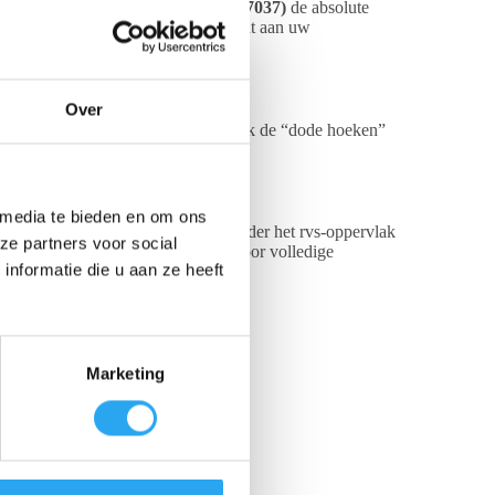
ia, is de
witte Vikan tankborstel (7037)
de absolute
 altijd met een 100% schoon instrument aan uw
Over
ngvaten en silo’s. U bereikt met gemak de “dode hoeken”
 media te bieden en om ons
esten, poeders en lichte aanslag, zonder het rvs-oppervlak
ze partners voor social
laaf of industriële vaatwasser kan voor volledige
nformatie die u aan ze heeft
Marketing