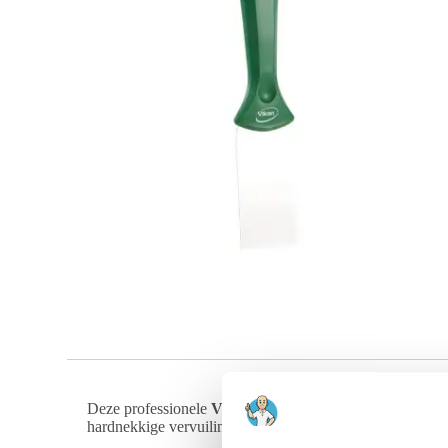
Deze professionele
Vikan handschraper
is de standaard
hardnekkige vervuiling zoals verbrand voedsel, deegresten