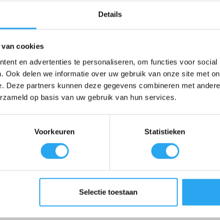
Details
lad is extreem stevig in de polypropyleen handgreep bevestigd voor een
 van cookies
an vingergreep, waardoor u extra controle heeft en minder snel vermoei
ent en advertenties te personaliseren, om functies voor social
an het RVS blad zorgen ervoor dat u vuil verwijdert zonder de onderg
. Ook delen we informatie over uw gebruik van onze site met on
e. Deze partners kunnen deze gegevens combineren met andere i
bruik in een hygiënische omgeving en is eenvoudig te reinigen.
erzameld op basis van uw gebruik van hun services.
Voorkeuren
Statistieken
 (PP)
Selectie toestaan