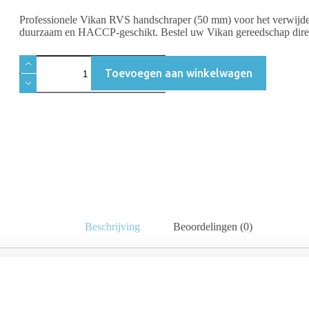
Professionele Vikan RVS handschraper (50 mm) voor het verwijde
duurzaam en HACCP-geschikt. Bestel uw Vikan gereedschap dire
Toevoegen aan winkelwagen
Beschrijving
Beoordelingen (0)
 in de voedingsmiddelenindustrie en grootkeukens. Het smalle ontwerp 
 of kleverige substanties.