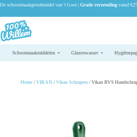
De schoonmaakgroothandel van 't Gooi |
Gratis verzending
vanaf €25
Schoonmaakmiddelen
Glazenwasser
Hygiënepap
Home
/
VIKAN
/
Vikan Schrapers
/ Vikan RVS Handschra