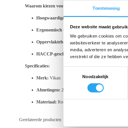
Waarom kiezen voor de Vikan RVS schraper?
Toestemming
Hoogwaardige materialen:
Het roestvrijstalen b
Deze website maakt gebruik
Ergonomisch design:
Voorzien van de bekende Vik
We gebruiken cookies om cont
Oppervlaktebescherming:
De afgeronde hoeken v
websiteverkeer te analyseren
media, adverteren en analys
HACCP-geschikt:
Voldoet aan alle eisen voor ge
verstrekt of die ze hebben v
Specificaties:
T
Noodzakelijk
o
Merk:
Vikan
e
Afmetingen:
235 x 50 mm
s
t
Materiaal:
Roestvrij staal (RVS) & Polypropyleen
e
m
m
Gerelateerde producten
i