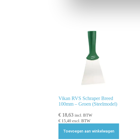
n
g
s
s
e
l
e
c
t
i
e
Vikan RVS Schraper Breed
100mm – Groen (Steelmodel)
€
18,63
incl. BTW
€
15,40
excl. BTW
Toevoegen aan winkelwagen