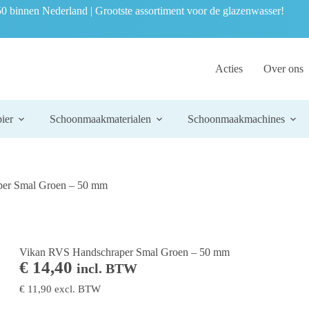
0 binnen Nederland | Grootste assortiment voor de glazenwasser!
Acties
Over ons
ier
Schoonmaakmaterialen
Schoonmaakmachines
per Smal Groen – 50 mm
Vikan RVS Handschraper Smal Groen – 50 mm
€
14,40
incl. BTW
€
11,90
excl. BTW