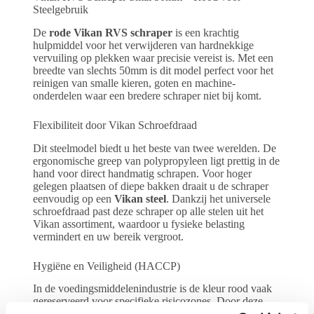
Steelgebruik
De
rode Vikan RVS schraper
is een krachtig
hulpmiddel voor het verwijderen van hardnekkige
vervuiling op plekken waar precisie vereist is. Met een
breedte van slechts 50mm is dit model perfect voor het
reinigen van smalle kieren, goten en machine-
onderdelen waar een bredere schraper niet bij komt.
Flexibiliteit door Vikan Schroefdraad
Dit steelmodel biedt u het beste van twee werelden. De
ergonomische greep van polypropyleen ligt prettig in de
hand voor direct handmatig schrapen. Voor hoger
gelegen plaatsen of diepe bakken draait u de schraper
eenvoudig op een
Vikan steel
. Dankzij het universele
schroefdraad past deze schraper op alle stelen uit het
Vikan assortiment, waardoor u fysieke belasting
vermindert en uw bereik vergroot.
Hygiëne en Veiligheid (HACCP)
In de voedingsmiddelenindustrie is de kleur rood vaak
gereserveerd voor specifieke risicozones. Door deze
rode schraper te gebruiken, voldoet u aan de strengste