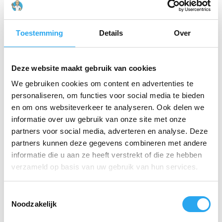
HACCP-eisen voor kleurcodering. Het roestvrijstalen
blad is voorzien van
afgeronde hoeken
, zodat u
effectief kunt reinigen zonder krassen achter te laten op
Toestemming
Details
Over
rvs-werkbladen of andere kwetsbare oppervlakken.
Belangrijkste specificaties:
Deze website maakt gebruik van cookies
Materiaal:
Roestvrij staal (RVS) en
We gebruiken cookies om content en advertenties te
Polypropyleen.
personaliseren, om functies voor social media te bieden
Afmetingen:
205 x 50 mm.
en om ons websiteverkeer te analyseren. Ook delen we
informatie over uw gebruik van onze site met onze
Aansluiting:
Voorzien van schroefdraad voor
partners voor social media, adverteren en analyse. Deze
alle Vikan stelen.
partners kunnen deze gegevens combineren met andere
informatie die u aan ze heeft verstrekt of die ze hebben
Kenmerken:
Afgeronde hoeken ter voorkoming
van oppervlakteschade.
verzameld op basis van uw gebruik van hun services.
T
Gerelateerde producten
Noodzakelijk
o
e