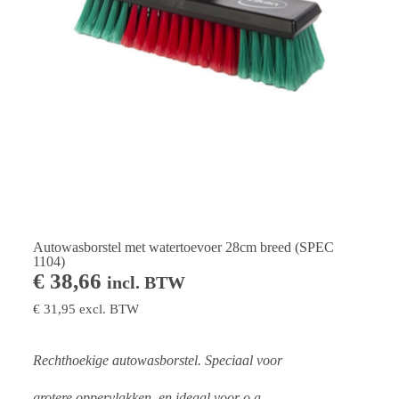
Autowasborstel met watertoevoer 28cm breed (SPEC
1104)
€
38,66
incl. BTW
€
31,95
excl. BTW
Rechthoekige autowasborstel. Speciaal voor
grotere oppervlakken, en ideaal voor o.a.