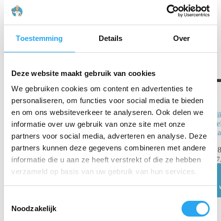
Gerelateerde producten
Toestemming
Details
Over
Deze website maakt gebruik van cookies
We gebruiken cookies om content en advertenties te
personaliseren, om functies voor social media te bieden
en om ons websiteverkeer te analyseren. Ook delen we
Vikan Transport
Vi
nagelborstel
Ve
informatie over uw gebruik van onze site met onze
zwart hard
Ha
partners voor social media, adverteren en analyse. Deze
partners kunnen deze gegevens combineren met andere
€
7,08
€
8
incl. BTW
informatie die u aan ze heeft verstrekt of die ze hebben
€
5,85
excl. BTW
€
7
verzameld op basis van uw gebruik van hun services.
Toevoegen
aan
winkelwagen
T
Noodzakelijk
o