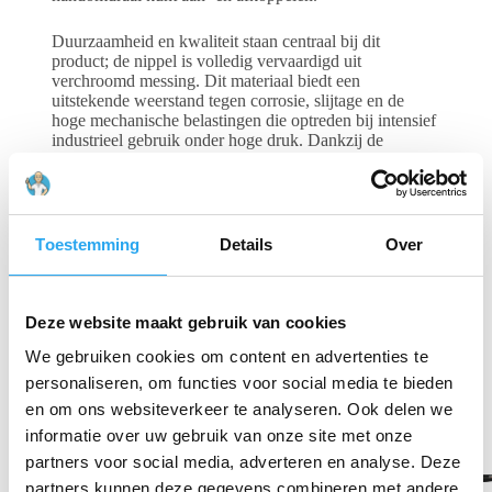
Duurzaamheid en kwaliteit staan centraal bij dit
product; de nippel is volledig vervaardigd uit
verchroomd messing. Dit materiaal biedt een
uitstekende weerstand tegen corrosie, slijtage en de
hoge mechanische belastingen die optreden bij intensief
industrieel gebruik onder hoge druk. Dankzij de
nauwkeurige afwerking bent u verzekerd van een
perfecte passing, waardoor drukverlies of hinderlijke
lekkages op de werkvloer definitief tot het verleden
behoren. Een onmisbare accessoire voor een efficiënte
en professionele inrichting van uw was- of spoelplaats.
Toestemming
Details
Over
Gerelateerde producten
Deze website maakt gebruik van cookies
We gebruiken cookies om content en advertenties te
personaliseren, om functies voor social media te bieden
en om ons websiteverkeer te analyseren. Ook delen we
informatie over uw gebruik van onze site met onze
partners voor social media, adverteren en analyse. Deze
partners kunnen deze gegevens combineren met andere