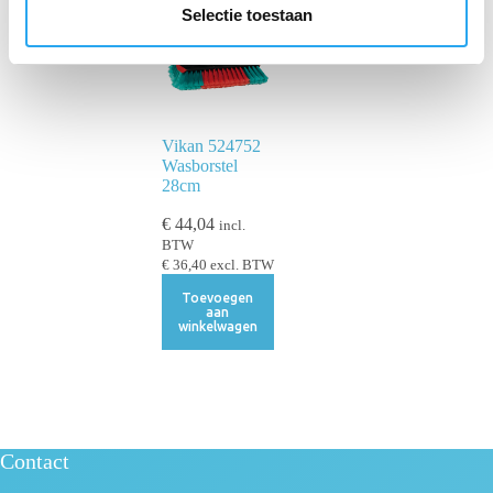
e
Selectie toestaan
c
t
i
e
Vikan 524752
Wasborstel
28cm
€
44,04
incl.
BTW
€
36,40
excl. BTW
Toevoegen
aan
winkelwagen
Contact