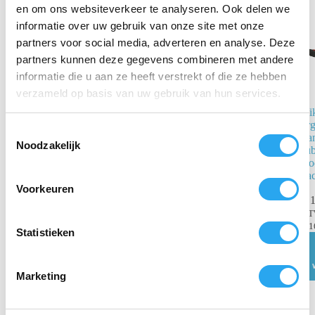
en om ons websiteverkeer te analyseren. Ook delen we
informatie over uw gebruik van onze site met onze
partners voor social media, adverteren en analyse. Deze
partners kunnen deze gegevens combineren met andere
informatie die u aan ze heeft verstrekt of die ze hebben
verzameld op basis van uw gebruik van hun services.
Vikan Transport
Vi
Handborstel
er
T
Watertoevoer
ha
Noodzakelijk
o
ru
€
19,78
st
incl.
e
za
BTW
s
Voorkeuren
€
16,35
excl. BTW
t
€
1
Toevoegen
B
e
aan
€
1
winkelwagen
m
Statistieken
m
i
Marketing
n
g