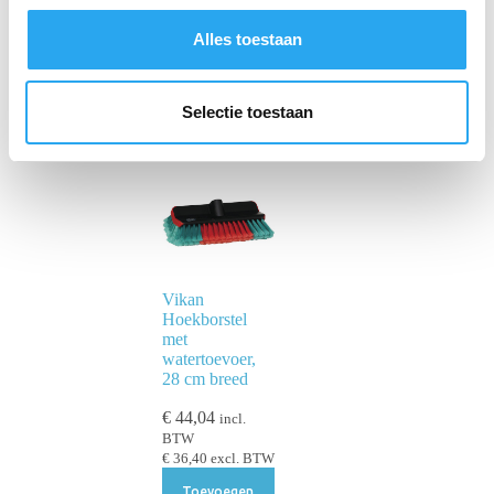
s
s
Alles toestaan
e
l
e
Selectie toestaan
c
t
i
e
Vikan
Hoekborstel
met
watertoevoer,
28 cm breed
€
44,04
incl.
BTW
€
36,40
excl. BTW
Toevoegen