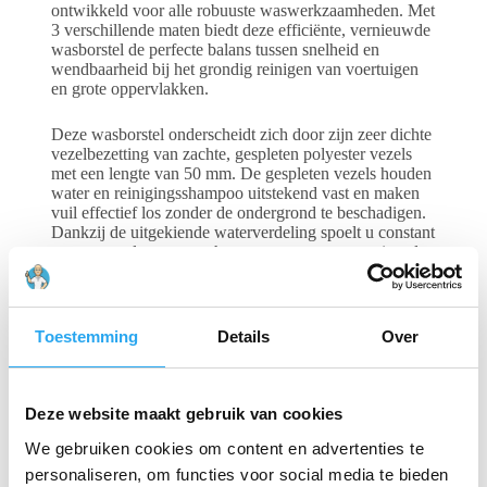
ontwikkeld voor alle robuuste waswerkzaamheden. Met
3 verschillende maten biedt deze efficiënte, vernieuwde
wasborstel de perfecte balans tussen snelheid en
wendbaarheid bij het grondig reinigen van voertuigen
en grote oppervlakken.
Deze wasborstel onderscheidt zich door zijn zeer dichte
vezelbezetting van zachte, gespleten polyester vezels
met een lengte van 50 mm. De gespleten vezels houden
water en reinigingsshampoo uitstekend vast en maken
vuil effectief los zonder de ondergrond te beschadigen.
Dankzij de uitgekiende waterverdeling spoelt u constant
met een egale stroom schoon water voor een optimaal
en streeploos resultaat. De borstel is geschikt voor
gebruik met watertemperaturen tot maximaal 50°C.
Daarnaast beschermt de zachte rubberen stootrand de
lak en carrosserie effectief tegen ongewenste krassen
Toestemming
Details
Over
tijdens het poetsen.
Deze website maakt gebruik van cookies
Gerelateerde producten
We gebruiken cookies om content en advertenties te
personaliseren, om functies voor social media te bieden