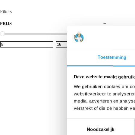
Filters
PRIJS
Prijs:
€ 9
—
€ 16
Toestemming
Deze website maakt gebruik
We gebruiken cookies om cont
websiteverkeer te analyseren
media, adverteren en analys
verstrekt of die ze hebben v
T
Noodzakelijk
o