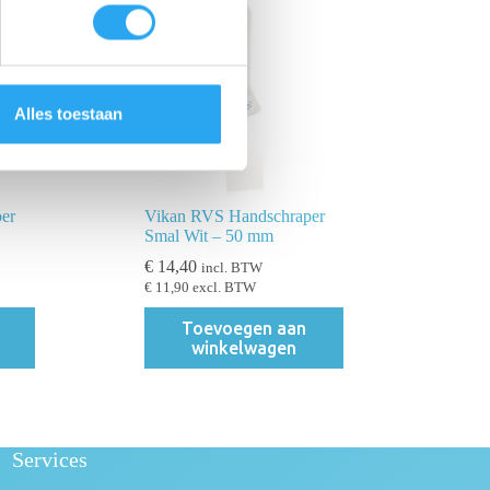
Alles toestaan
er
Vikan RVS Handschraper
Smal Wit – 50 mm
€
14,40
incl. BTW
€
11,90
excl. BTW
Toevoegen aan
winkelwagen
Services