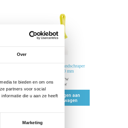
Over
er
Vikan RVS Handschraper
Smal Geel – 50 mm
€
14,40
incl. BTW
 media te bieden en om ons
€
11,90
excl. BTW
ze partners voor social
Toevoegen aan
nformatie die u aan ze heeft
winkelwagen
Marketing