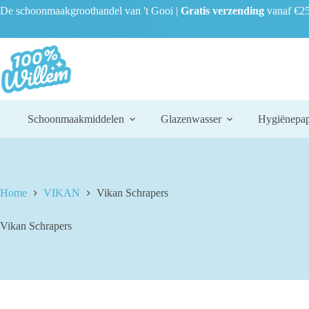
Ga
De schoonmaakgroothandel van 't Gooi |
Gratis verzending
vanaf €25
naar
de
inhoud
Schoonmaakmiddelen
Glazenwasser
Hygiënepap
Home
VIKAN
Vikan Schrapers
Vikan Schrapers