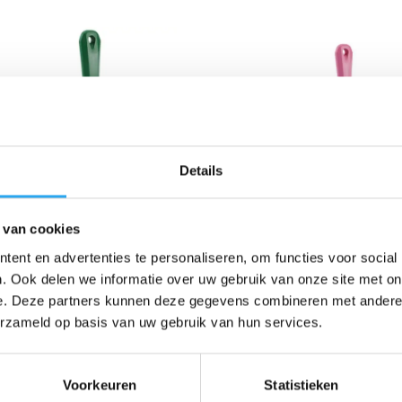
Details
Vikan RVS Handschraper
Vikan RVS Handschrap
Breed Groen- 100 mm
Breed Roze – 100 mm
 van cookies
€
18,63
€
18,63
incl. BTW
incl. BTW
ent en advertenties te personaliseren, om functies voor social
€
15,40
excl. BTW
€
15,40
excl. BTW
. Ook delen we informatie over uw gebruik van onze site met on
Toevoegen aan
Toevoegen aan
e. Deze partners kunnen deze gegevens combineren met andere i
winkelwagen
winkelwagen
erzameld op basis van uw gebruik van hun services.
Voorkeuren
Statistieken