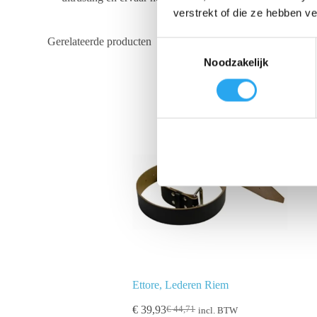
verstrekt of die ze hebben v
Gerelateerde producten
T
Noodzakelijk
o
e
s
t
e
m
m
i
n
g
s
s
e
l
Ettore, Lederen Riem
e
€
39,93
€
44,71
incl. BTW