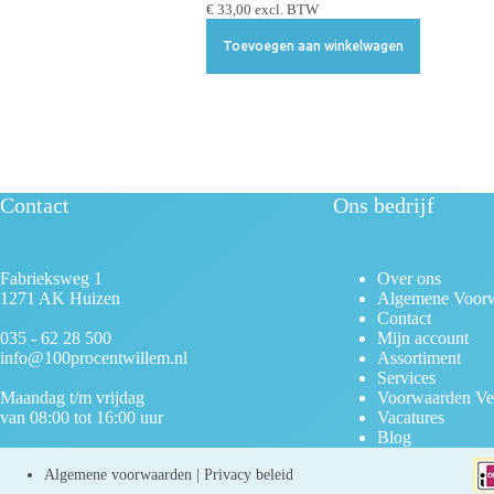
c
€
33,00
excl. BTW
t
Toevoegen aan winkelwagen
i
e
Contact
Ons bedrijf
Fabrieksweg 1
Over ons
1271 AK Huizen
Algemene Voor
Contact
035 - 62 28 500
Mijn account
info@100procentwillem.nl
Assortiment
Services
Maandag t/m vrijdag
Voorwaarden Ve
van 08:00 tot 16:00 uur
Vacatures
Blog
Algemene voorwaarden
|
Privacy beleid