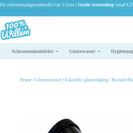
De schoonmaakgroothandel van 't Gooi |
Gratis verzending
vanaf €25
Schoonmaakmiddelen
Glazenwasser
Hygiënepap
Home
/
Glazenwasser
/
Klassieke glasreiniging
/
Buckets/R