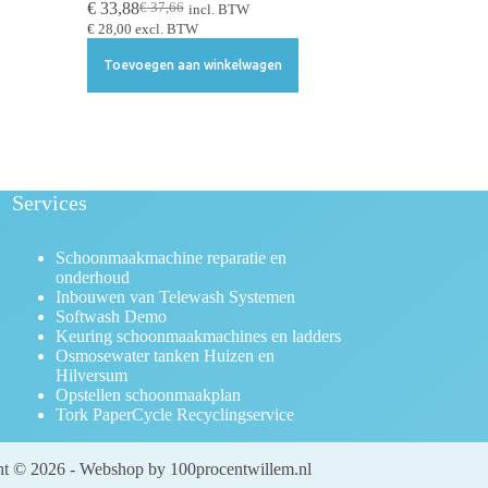
€
33,88
€
37,66
incl. BTW
€
28,00
excl. BTW
Toevoegen aan winkelwagen
Services
Schoonmaakmachine reparatie en
onderhoud
Inbouwen van Telewash Systemen
Softwash Demo
Keuring schoonmaakmachines en ladders
Osmosewater tanken Huizen en
Hilversum
Opstellen schoonmaakplan
Tork PaperCycle Recyclingservice
t © 2026 - Webshop by 100procentwillem.nl