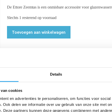
De Ettore Zeemtas is een onmisbare accessoire voor glazenwasser
Slechts 1 resterend op voorraad
Toevoegen aan winkelwagen
Details
Beschrijving
Beoordelingen (0)
 van cookies
ent en advertenties te personaliseren, om functies voor social
enwassers, ontworpen met duurzaamheid in gedachten. Deze zeemtas is 
. Ook delen we informatie over uw gebruik van onze site met on
t en functionaliteit, voldoet de Ettore Zeemtas aan de eisen van profes
e. Deze partners kunnen deze gegevens combineren met andere i
iciënt werken tijdens het schoonmaken van ramen.