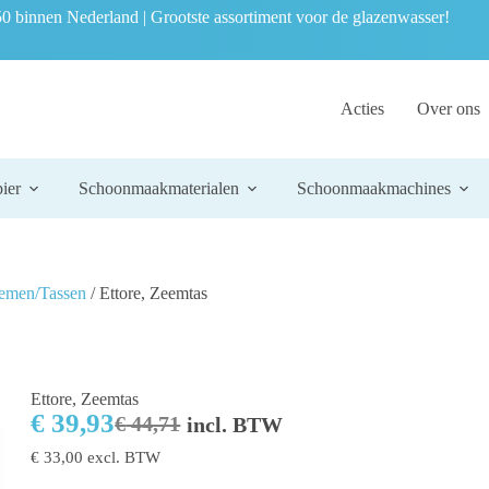
0 binnen Nederland | Grootste assortiment voor de glazenwasser!
Acties
Over ons
ier
Schoonmaakmaterialen
Schoonmaakmachines
iemen/Tassen
/ Ettore, Zeemtas
Ettore, Zeemtas
€
39,93
€
44,71
incl. BTW
€
33,00
excl. BTW