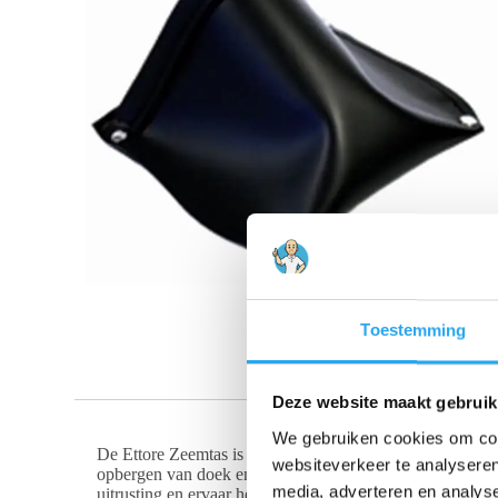
Toestemming
Deze website maakt gebruik
We gebruiken cookies om cont
De Ettore Zeemtas is een onmisbare accessoire voor glaz
websiteverkeer te analyseren
opbergen van doek en/of spons. Met aandacht voor kwalitei
media, adverteren en analys
uitrusting en ervaar het gemak van georganiseerd en eff