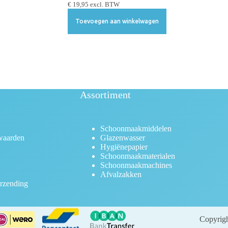
€
19,95
excl. BTW
Toevoegen aan winkelwagen
Assortiment
Schoonmaakmiddelen
waarden
Glazenwasser
Hygiënepapier
Schoonmaakmaterialen
Schoonmaakmachines
Afvalzakken
rzending
Copyrigh