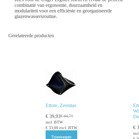
combinatie van ergonomie, duurzaamheid en
modulariteit voor een efficiënte en georganiseerde
glazenwassersroutine.
Gerelateerde producten
Ettore, Zeemtas
Ett
Wi
€
39,93
Du
€
44,71
incl. BTW
€
3
€
33,00
excl. BTW
inc
Toevoegen
€
2