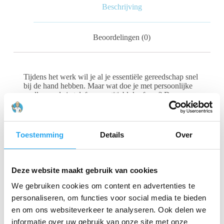
Beschrijving
Beoordelingen (0)
Tijdens het werk wil je al je essentiële gereedschap snel
bij de hand hebben. Maar wat doe je met persoonlijke
spullen zoals je telefoon, notitieblok of pen? De
Persoonlijke Tas Glazenwasser
biedt de perfecte,
praktische oplossing. Deze tas is ontworpen om
eenvoudig aan je glazenwassersriem te bevestigen,
zodat je je persoonlijke items veilig kunt opbergen en
Toestemming
Details
Over
toch direct kunt pakken wanneer je ze nodig hebt.
Compact en functioneel:
Deze website maakt gebruik van cookies
De tas is ruim genoeg om je telefoon, een klein
We gebruiken cookies om content en advertenties te
notitieboekje en dergelijke makkelijk in op te bergen,
personaliseren, om functies voor social media te bieden
terwijl hij toch compact genoeg is om je
bewegingsvrijheid niet te belemmeren. Je kunt er
en om ons websiteverkeer te analyseren. Ook delen we
bijvoorbeeld je notities in kwijt van de te reinigen
informatie over uw gebruik van onze site met onze