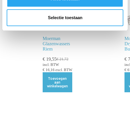
e
l
e
Selectie toestaan
c
t
i
Moerman
Mo
Glazenwassers
Dr
e
Riem
Bu
€
19,55
€
7
€
21,72
incl. BTW
inc
€
16,16
excl. BTW
€
6
Toevoegen
aan
winkelwagen