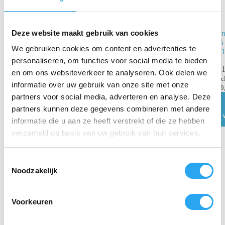
Deze website maakt gebruik van cookies
Unger ProTrim
Un
10 (TX100)
25 
We gebruiken cookies om content en advertenties te
– 
€
14,94
personaliseren, om functies voor social media te bieden
€
16,60
€
1
incl. BTW
en om ons websiteverkeer te analyseren. Ook delen we
€
12,35
excl. BTW
inc
informatie over uw gebruik van onze site met onze
€
9
Lees verder
partners voor social media, adverteren en analyse. Deze
partners kunnen deze gegevens combineren met andere
informatie die u aan ze heeft verstrekt of die ze hebben
verzameld op basis van uw gebruik van hun services.
T
Noodzakelijk
o
e
s
Voorkeuren
t
e