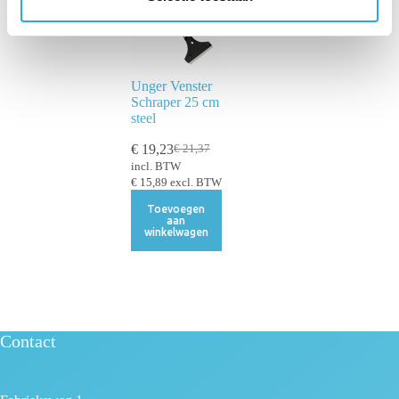
c
t
i
e
Unger Venster
Schraper 25 cm
steel
€
19,23
€
21,37
incl. BTW
€
15,89
excl. BTW
Toevoegen
aan
winkelwagen
Contact