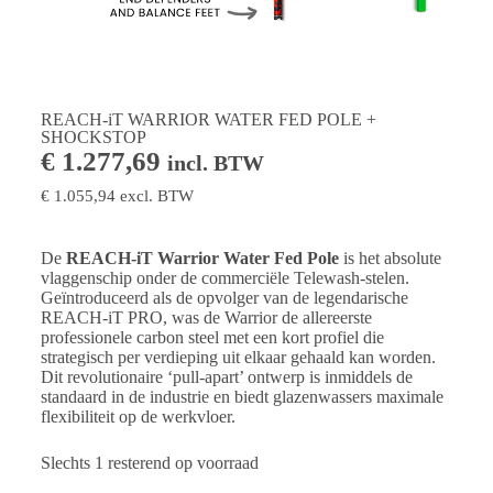
REACH-iT WARRIOR WATER FED POLE +
SHOCKSTOP
€
1.277,69
incl. BTW
€
1.055,94
excl. BTW
De
REACH-iT Warrior Water Fed Pole
is het absolute
vlaggenschip onder de commerciële Telewash-stelen.
Geïntroduceerd als de opvolger van de legendarische
REACH-iT PRO, was de Warrior de allereerste
professionele carbon steel met een kort profiel die
strategisch per verdieping uit elkaar gehaald kan worden.
Dit revolutionaire ‘pull-apart’ ontwerp is inmiddels de
standaard in de industrie en biedt glazenwassers maximale
flexibiliteit op de werkvloer.
Slechts 1 resterend op voorraad