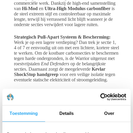
commerciële werk. Dankzij de high-end samenstelling
van
Hi-Mod
en
Ultra-High Modulus carbonfiber
is
de steel extreem stijf en controleerbaar op maximale
lengte, terwijl hij verrassend licht blijft wanneer je de
onderste secties verwijdert voor lagere ruiten.
Strategisch Pull-Apart Systeem & Bescherming:
Werk je op een lagere verdieping? Dan trek je sectie 1,
4 of 7 er eenvoudig uit om met een lichtere, kortere steel
te werken. Om de kostbare carbonsecties te beschermen
tegen harde ondergronden, is de Warrior uitgerust met
roestvrijstalen
End Defenders
op de belangrijkste
secties. Daarnaast zorgt de meegeleverde
Kevlar
ShockStop handgreep
voor een veilige isolatie tegen
eventuele statische elektriciteit of stroomgeleiding.
Voordelen van de REACH-iT Warrior:
Uitzonderlijke Stijfheid:
Gemaakt van de
hoogste kwaliteit carbon (40% Hi-Mod / 60%
Toestemming
Details
Over
Ultra-High Mod), wat doorbuigen op grote
hoogte tot een absoluut minimum beperkt.