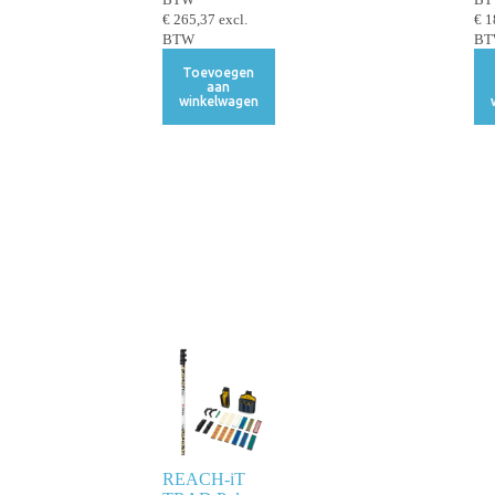
BTW
B
€
265,37
excl.
€
1
BTW
B
Toevoegen
aan
winkelwagen
REACH-iT