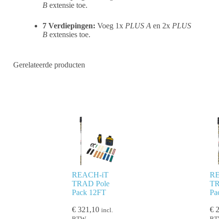
B
extensie toe.
7 Verdiepingen:
Voeg 1x
PLUS A
en 2x
PLUS
B
extensies toe.
Gerelateerde producten
REACH-iT
RE
TRAD Pole
TR
Pack 12FT
Pa
€
321,10
€
2
incl.