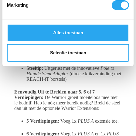
i
meter)
Marketing
n
Werkelijk werkbereik:
43 FT (ca. 13,10 meter
g
– 4 verdiepingen)
s
s
Materiaal:
40% Hi-Mod Carbonfiber & 60%
Alles toestaan
e
Ultra-High Modulus Carbonfiber
l
Klemmen:
Slijtvast nylon en volledig
e
Selectie toestaan
vervangbaar
c
t
Steeltip:
Uitgerust met de innovatieve
Pole to
i
Handle Stem Adaptor
(directe klikverbinding met
REACH-iT borstels)
e
Eenvoudig Uit te Breiden naar 5, 6 of 7
Verdiepingen:
De Warrior groeit moeiteloos mee met
je bedrijf. Heb je nóg meer bereik nodig? Breid de steel
dan uit met de optionele Warrior Extensions:
5 Verdiepingen:
Voeg 1x
PLUS A
extensie toe.
6 Verdiepingen:
Voeg 1x
PLUS A
en 1x
PLUS