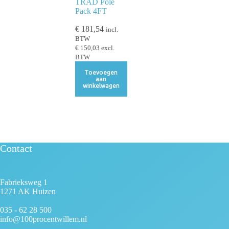
TRAD Pole
Pack 4FT
€
181,54
incl.
BTW
€
150,03
excl.
BTW
Toevoegen
aan
winkelwagen
Contact
Fabrieksweg 1
1271 AK Huizen
035 - 62 28 500
info@100procentwillem.nl