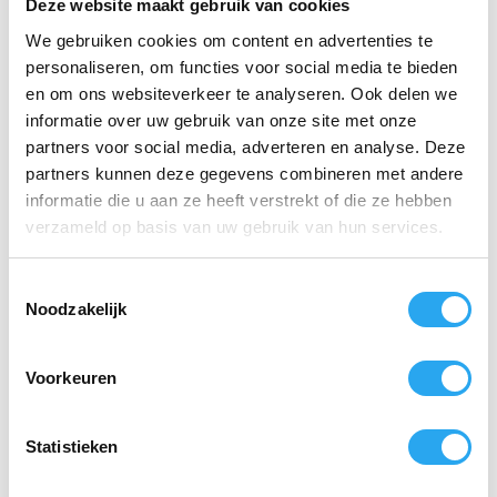
Strategisch Modulair:
Haal de steel eenvoudig
Deze website maakt gebruik van cookies
per verdieping uit elkaar voor optimaal
We gebruiken cookies om content en advertenties te
ergonomisch werken op lagere niveaus.
personaliseren, om functies voor social media te bieden
Lange Levensduur:
Ontworpen voor intensief
en om ons websiteverkeer te analyseren. Ook delen we
dagelijks gebruik met een verwachte levensduur
informatie over uw gebruik van onze site met onze
van maar liefst 10 jaar.
partners voor social media, adverteren en analyse. Deze
partners kunnen deze gegevens combineren met andere
RVS End Defenders:
Roestvrijstalen
beschermkappen op de onderzijden van de secties
informatie die u aan ze heeft verstrekt of die ze hebben
voorkomen slijtage bij het neerzetten van de steel
verzameld op basis van uw gebruik van hun services.
op beton of asfalt.
Kevlar ShockStop Handle:
Biedt superieure
T
grip, comfort en vitale elektrische isolatie tijdens
Noodzakelijk
o
het werken.
e
s
Specificaties:
Voorkeuren
t
Ingeklapte lengte (Compact):
5 FT 10″ (ca.
e
1,78 meter)
m
Statistieken
m
Uitgeschoven lengte steel:
38 FT (ca. 11,60