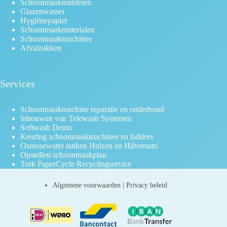
Schoonmaakmiddelen
Glazenwasser
Hygiënepapier
Schoonmaakmaterialen
Schoonmaakmachines
Afvalzakken
Services
Schoonmaakmachine reparatie en onderhoud
Inbouwen van Telewash Systemen
Softwash Demo
Keuring schoonmaakmachines en ladders
Osmosewater tanken Huizen en Hilversum
Opstellen schoonmaakplan
Tork PaperCycle Recyclingservice
Algemene voorwaarden
|
Privacy beleid