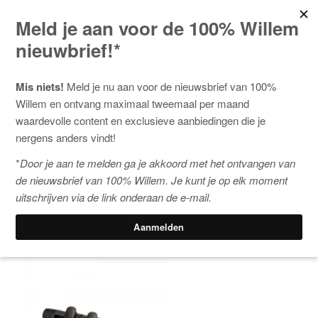
Home
/
Glazenwasser
/
Telewasstelen
/
AquaQlean
Telescoopstelen
/ AquaQlean Telescoopsteel Full Carbon
10.69 meter