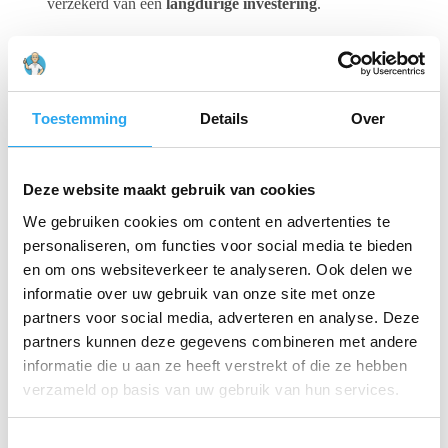
verzekerd van een
langdurige investering
.
De
veelzijdigheid
van de AquaQlean Telescoopsteel
wordt verder vergroot door de compatibiliteit met een
breed scala aan professionele reinigingsaccessoires,
zoals borstels, wissers en sproeikoppen. Dit stelt u in
staat om de steel aan te passen aan verschillende
Toestemming
Details
Over
reinigingstaken en oppervlakken. De constructie van de
steel biedt een
stevige en stabiele basis
, wat essentieel
is voor veilig en nauwkeurig werken op hoogte.
Deze website maakt gebruik van cookies
Met een ingeschoven lengte van slechts
1.70 meter
is
We gebruiken cookies om content en advertenties te
de steel eenvoudig te transporteren en op te bergen. De
personaliseren, om functies voor social media te bieden
8 telescopische delen
zorgen voor een soepele en
betrouwbare uitschuifbeweging. De AquaQlean
en om ons websiteverkeer te analyseren. Ook delen we
Telescoopsteel Full Carbon 10.69 meter is ontworpen
informatie over uw gebruik van onze site met onze
voor
professionele kwaliteit
en is de ideale partner
partners voor social media, adverteren en analyse. Deze
voor glazenwassers en schoonmaakbedrijven die
streven naar efficiëntie, veiligheid en superieure
partners kunnen deze gegevens combineren met andere
reinigingsresultaten. Investeer in het beste gereedschap
informatie die u aan ze heeft verstrekt of die ze hebben
voor uw vak en ervaar het verschil.
verzameld op basis van uw gebruik van hun services.
Gerelateerde producten
T