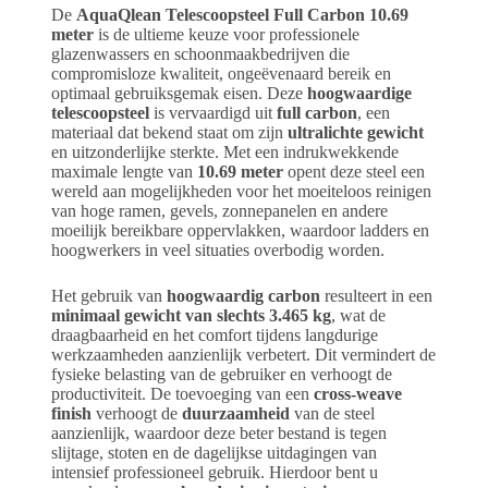
De
AquaQlean Telescoopsteel Full Carbon 10.69
meter
is de ultieme keuze voor professionele
glazenwassers en schoonmaakbedrijven die
compromisloze kwaliteit, ongeëvenaard bereik en
optimaal gebruiksgemak eisen. Deze
hoogwaardige
telescoopsteel
is vervaardigd uit
full carbon
, een
materiaal dat bekend staat om zijn
ultralichte gewicht
en uitzonderlijke sterkte. Met een indrukwekkende
maximale lengte van
10.69 meter
opent deze steel een
wereld aan mogelijkheden voor het moeiteloos reinigen
van hoge ramen, gevels, zonnepanelen en andere
moeilijk bereikbare oppervlakken, waardoor ladders en
hoogwerkers in veel situaties overbodig worden.
Het gebruik van
hoogwaardig carbon
resulteert in een
minimaal gewicht van slechts 3.465 kg
, wat de
draagbaarheid en het comfort tijdens langdurige
werkzaamheden aanzienlijk verbetert. Dit vermindert de
fysieke belasting van de gebruiker en verhoogt de
productiviteit. De toevoeging van een
cross-weave
finish
verhoogt de
duurzaamheid
van de steel
aanzienlijk, waardoor deze beter bestand is tegen
slijtage, stoten en de dagelijkse uitdagingen van
intensief professioneel gebruik. Hierdoor bent u