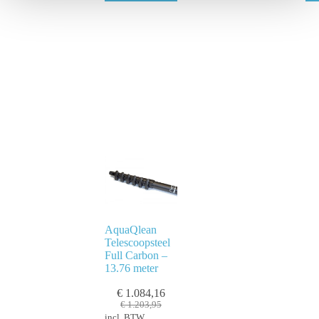
e
AquaQlean
Telescoopsteel
Full Carbon –
13.76 meter
€
1.084,16
€
1.203,95
incl. BTW