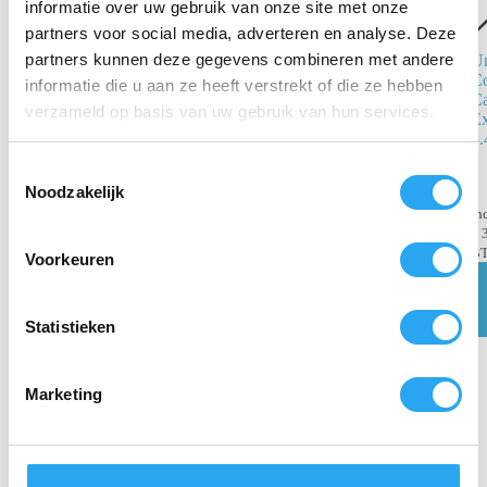
informatie over uw gebruik van onze site met onze
partners voor social media, adverteren en analyse. Deze
partners kunnen deze gegevens combineren met andere
Un
Unger
C
CarbonTec
informatie die u aan ze heeft verstrekt of die ze hebben
C
Telescoopsteel
verzameld op basis van uw gebruik van hun services.
Ex
4,52m met
3.
Gratis Ninja
Bitset
T
Noodzakelijk
o
€
321,86
€
459,80
in
e
incl. BTW
€
3
€
266,00
excl.
s
B
Voorkeuren
BTW
t
Toevoegen
e
aan
winkelwagen
m
Statistieken
m
i
Marketing
n
g
s
s