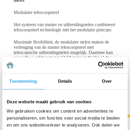
meter
Modulaire telescoopsteel
Het systeem van master en uitbreidingstelen combineert
telescoopsteel technologie met het modulaire principe.
Maximale flexibiliteit, de modulaire stelen maken de
verlenging van de master telescoopsteel met
telescopische uitbreidingstelen mogelijk. Daarmee kan
voor elke werkhoogte tot 13,50 meter individueel de
perfecte steel worden samengesteld.
Gerelateerde producten
Toestemming
Details
Over
Deze website maakt gebruik van cookies
We gebruiken cookies om content en advertenties te
personaliseren, om functies voor social media te bieden
en om ons websiteverkeer te analyseren. Ook delen we