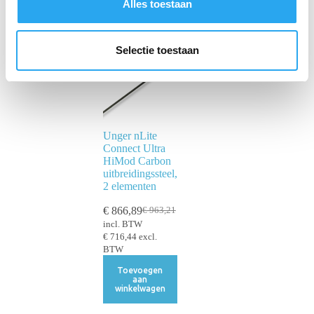
Alles toestaan
e
l
e
Selectie toestaan
c
t
i
e
Unger nLite
Connect Ultra
HiMod Carbon
uitbreidingssteel,
2 elementen
€
866,89
€
963,21
incl. BTW
€
716,44
excl.
BTW
Toevoegen
aan
winkelwagen