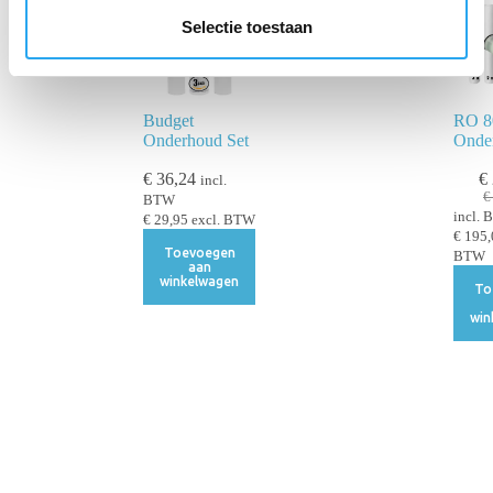
e
Selectie toestaan
c
t
i
Budget
RO 8
e
Onderhoud Set
Onde
€
36,24
€
incl.
€
BTW
incl.
€
29,95
excl. BTW
€
195,
Toevoegen
BTW
aan
winkelwagen
To
win