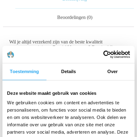
Beoordelingen (0)
Wil je altijd verzekerd zijn van de beste kwaliteit
osmosewater uit jouw Demi 100 systeem? Dan is tijdig
onderhoud essentieel! Met de
Demi 100 Onderhoud Set
ben
je in één keer klaar voor een jaar lang zorgeloos genieten van
zuiver water.
Toestemming
Details
Over
Waarom onderhoud belangrijk is:
Optimale waterkwaliteit:
Vervangen van filters en het
Deze website maakt gebruik van cookies
membraan zorgt ervoor dat je systeem optimaal blijft
presteren en de hoogste kwaliteit osmosewater levert.
We gebruiken cookies om content en advertenties te
Voorkomt storingen:
Verstopte of versleten filters
personaliseren, om functies voor social media te bieden
kunnen leiden tot storingen en verminderde
waterproductie.
en om ons websiteverkeer te analyseren. Ook delen we
Verlengt levensduur:
Goed onderhoud verlengt de
informatie over uw gebruik van onze site met onze
levensduur van je Demi 100 systeem.
partners voor social media, adverteren en analyse. Deze