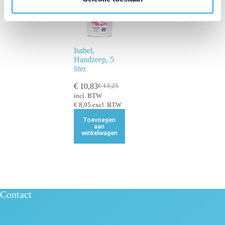
c
t
i
e
Isabel,
Handzeep, 5
liter
€
10,83
€
13,25
incl. BTW
€
8,95
excl. BTW
Toevoegen
aan
winkelwagen
Contact