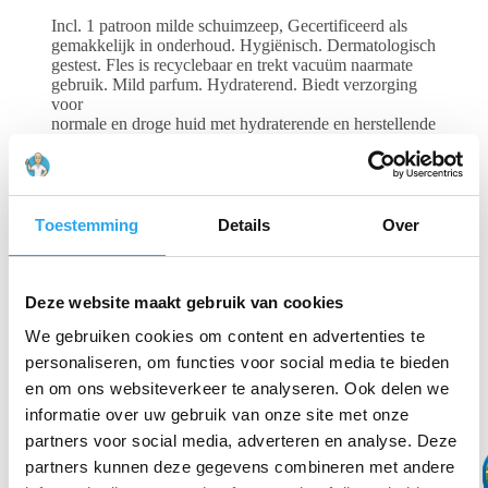
Incl. 1 patroon milde schuimzeep, Gecertificeerd als
gemakkelijk in onderhoud. Hygiënisch. Dermatologisch
gestest. Fles is recyclebaar en trekt vacuüm naarmate
gebruik. Mild parfum. Hydraterend. Biedt verzorging
voor
normale en droge huid met hydraterende en herstellende
ingrediënten. Heeft een frisse geur en een zacht en
cremig
schuim., Afmeting 121x118x303mm (LxBxH), Kleur
wit, Type
model/serie Elevation, 960501, 1 Stuk.
Toestemming
Details
Over
Gerelateerde producten
Deze website maakt gebruik van cookies
We gebruiken cookies om content en advertenties te
personaliseren, om functies voor social media te bieden
en om ons websiteverkeer te analyseren. Ook delen we
informatie over uw gebruik van onze site met onze
partners voor social media, adverteren en analyse. Deze
partners kunnen deze gegevens combineren met andere