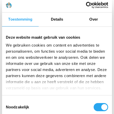
lagere prijs per ml.
Veilig & Milieuvriendelijk:
Geen aerosolen of
Toestemming
Details
Over
drijfgassen; enkel gebruik van hoogwaardige
geuroliën.
Geavanceerde Technologie:
Maakt gebruik van
Deze website maakt gebruik van cookies
koudelucht-diffusie voor het behoud van de
geurkwaliteit.
We gebruiken cookies om content en advertenties te
personaliseren, om functies voor social media te bieden
Geurprofiel:
en om ons websiteverkeer te analyseren. Ook delen we
informatie over uw gebruik van onze site met onze
Karakter:
Luxueus, verleidelijk, diep en warm.
partners voor social media, adverteren en analyse. Deze
Toepassing:
Boetiekhotels, lounges, luxe
partners kunnen deze gegevens combineren met andere
winkels en casino’s.
informatie die u aan ze heeft verstrekt of die ze hebben
verzameld op basis van uw gebruik van hun services.
Inhoud:
1000 ml (1 Liter).
T
Gerelateerde producten
Noodzakelijk
o