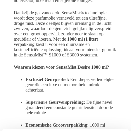
hotelsector, luxe retail en stijlvolle lounges.
Dankzij de geavanceerde SensaMist® technologie
wordt deze parfumolie verneveld tot een ultrafijne,
droge mist. Deze deeltjes blijven urenlang in de lucht
zweven, waardoor de geur zich gelijkmatig verspreidt
over een groot oppervlak zonder neer te slaan op
meubilair of vloeren. Met de
1000 ml (1 liter)
verpakking kiest u voor een duurzame en
kostenefficiënte oplossing, ideaal voor intensief gebruik
in de SensaMist™ S1000 of S3000 systemen.
Waarom kiezen voor SensaMist Desire 1000 ml?
Exclusief Geurprofiel:
Een diepe, verleidelijke
geur die een luxe en memorabele indruk
achterlaat.
Superieure Geurverspreiding:
De fijne nevel
garandeert een constante geurintensiteit door de
hele ruimte.
Economische Grootverpakking:
1000 ml
inhoud zorgt voor minder navulmomenten en een