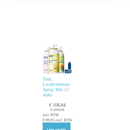
Tork,
Luchtverfrisser
Spray, Mix 12
stuks
€
108,84
€
294,64
incl. BTW
€
89,95
excl. BTW
Lees verder