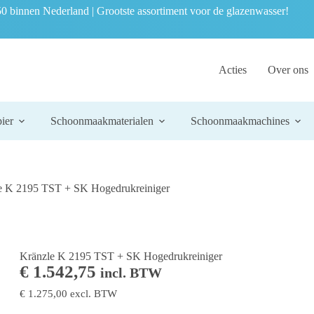
0 binnen Nederland | Grootste assortiment voor de glazenwasser!
Acties
Over ons
ier
Schoonmaakmaterialen
Schoonmaakmachines
e K 2195 TST + SK Hogedrukreiniger
Kränzle K 2195 TST + SK Hogedrukreiniger
€
1.542,75
incl. BTW
€
1.275,00
excl. BTW