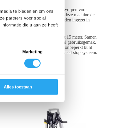
ter hogedrukreiniger is speciaal ontworpen voor
 media te bieden en om ons
 specifieke druk-debietverhouding is deze machine de
ze partners voor social
ltaten kan de machine moeiteloos worden ingezet in
nformatie die u aan ze heeft
sterkte hogedrukslang van maar liefst 15 meter. Samen
n een enorme actieradius en optimaal gebruiksgemak.
MIN) op 220V. Dit garandeert dat u onbeperkt kunt
Marketing
lunjers en het energiebesparende Totaal-stop systeem.
Alles toestaan