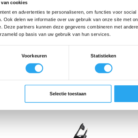
 van cookies
tie van brute reinigingskracht en maximaal werkcomfort. Deze koudwa
ent en advertenties te personaliseren, om functies voor social
intensief hardnekkig vuil moeten aanpakken. Dankzij de hoge druk en de
. Ook delen we informatie over uw gebruik van onze site met on
n, gevels, metselwerk en opritten. Voor nog intensievere reinigingsresu
e. Deze partners kunnen deze gegevens combineren met andere i
erzameld op basis van uw gebruik van hun services.
an een geïntegreerde slangenhaspel inclusief een extra lange, staalver
 u lansen en toebehoren met één klik veilig vergrendelt—geniet u va
bevindt zich een betrouwbare, traagdraaiende elektromotor (1.400 T/
Voorkeuren
Statistieken
evens voorzien van een slijtvaste messing pompkop, keramisch beklede p
Selectie toestaan