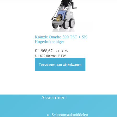
Kränzle Quadro 599 TST + SK
Hogedrukreiniger
€
1.968,67
incl. BTW
€
1.627,00
excl. BTW
Toevoegen aan winkelwagen
Assortiment
Schoonmaakmiddelen