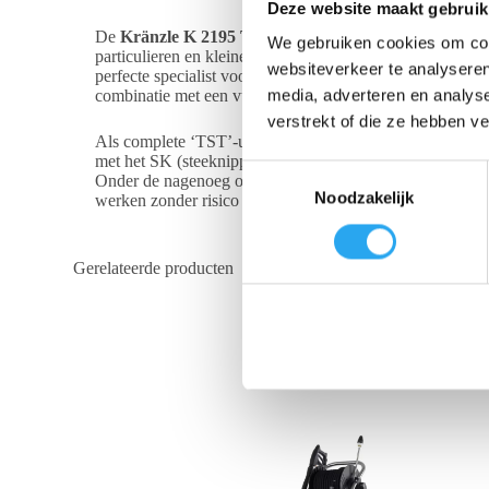
Deze website maakt gebruik
De
Kränzle K 2195 TST + SK
biedt de ultieme combina
We gebruiken cookies om cont
particulieren en kleine professionals die regelmatig en 
websiteverkeer te analyseren
perfecte specialist voor het diepgaand reinigen van dake
media, adverteren en analys
combinatie met een vuilfreeslans.
verstrekt of die ze hebben v
Als complete ‘TST’-uitvoering is deze machine voorzien v
met het SK (steeknippel D12) snelwisselsysteem—waarmee
T
Onder de nagenoeg onverwoestbare Roto-Mold behuizing 
Noodzakelijk
o
werken zonder risico op oververhitting. De machine is t
e
s
Gerelateerde producten
t
e
m
m
i
n
g
s
s