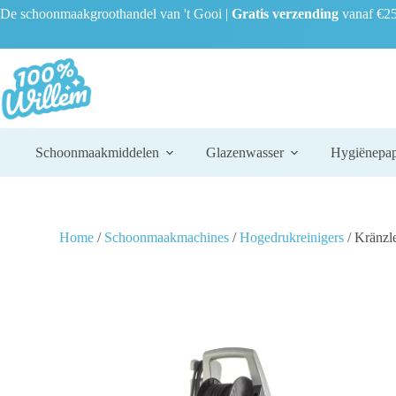
De schoonmaakgroothandel van 't Gooi |
Gratis verzending
vanaf €25
Schoonmaakmiddelen
Glazenwasser
Hygiënepap
Home
/
Schoonmaakmachines
/
Hogedrukreinigers
/ Kränzl