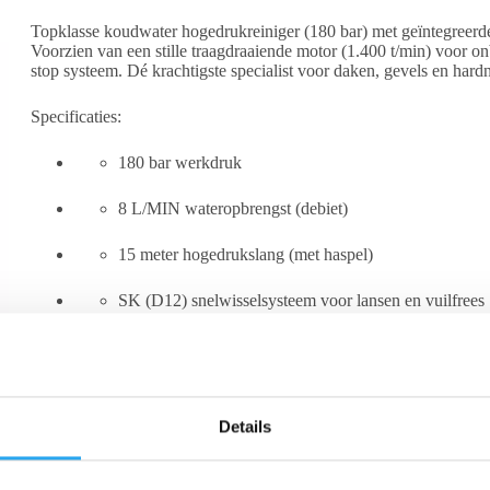
Topklasse koudwater hogedrukreiniger (180 bar) met geïntegreerd
Voorzien van een stille traagdraaiende motor (1.400 t/min) voor 
stop systeem. Dé krachtigste specialist voor daken, gevels en hard
Specificaties:
180 bar werkdruk
8 L/MIN wateropbrengst (debiet)
15 meter hogedrukslang (met haspel)
SK (D12) snelwisselsysteem voor lansen en vuilfrees
Toevoegen aan winkelwagen
Details
Beschrijving
Beoordelingen (0)