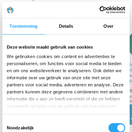
Toestemming
Details
Over
Deze website maakt gebruik van cookies
We gebruiken cookies om content en advertenties te
personaliseren, om functies voor social media te bieden
Superpad,
We
Zwart, t.b.v.
Br
en om ons websiteverkeer te analyseren. Ook delen we
Exentr 55 x 35
Pa
informatie over uw gebruik van onze site met onze
cm
st
partners voor social media, adverteren en analyse. Deze
€
8,41
€
9
partners kunnen deze gegevens combineren met andere
incl. BTW
€
6,95
excl. BTW
inc
informatie die u aan ze heeft verstrekt of die ze hebben
€
7
verzameld op basis van uw gebruik van hun services.
Toevoegen
aan
winkelwagen
T
Noodzakelijk
o