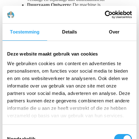
Duurzaam Ontwerp:
De machine is
vervaardigd uit minimaal
20% gerecycled
kunststof
, wat je ecologische voetafdruk
verkleint.
Toestemming
Details
Over
Gebruiksvriendelijk en Snel Opgeladen
De NuClean Compact 440NXF is ontworpen voor
optimaal gebruiksgemak. De bediening en het
Deze website maakt gebruik van cookies
onderhoud zijn intuïtief en eenvoudig. De meegeleverde
We gebruiken cookies om content en advertenties te
krachtige NX300-accu
levert tot
80 minuten
werktijd
. Bovendien is de accu in slechts 1 uur voor
personaliseren, om functies voor social media te bieden
80% opgeladen, en in 2 uur voor 100%, zodat je snel
en om ons websiteverkeer te analyseren. Ook delen we
weer aan de slag kunt.
informatie over uw gebruik van onze site met onze
partners voor social media, adverteren en analyse. Deze
Met een schoonwatertank van
2,2 liter
en een
vuilwatertank van
3,0 liter
is de machine perfect
partners kunnen deze gegevens combineren met andere
afgestemd op de behoeften van compacte en
informatie die u aan ze heeft verstrekt of die ze hebben
middelgrote ruimtes. De
Numatic NuClean Compact
verzameld op basis van uw gebruik van hun services.
440NX Flex
is een investering in kwaliteit en
efficiëntie, met minimale belasting voor de gebruiker.
T
Noodzakelijk