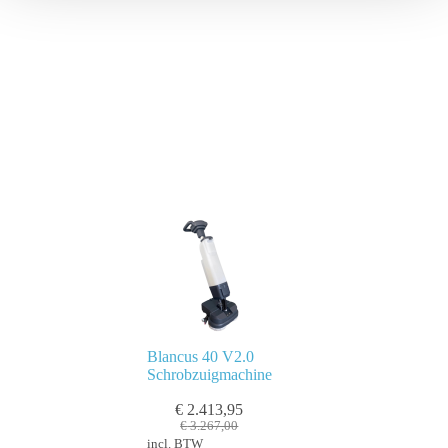
Blancus 40 V2.0
Schrobzuigmachine
€
2.413,95
€
3.267,00
incl. BTW