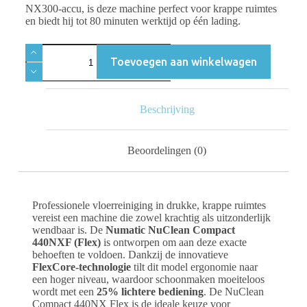
NX300-accu, is deze machine perfect voor krappe ruimtes
en biedt hij tot 80 minuten werktijd op één lading.
Toevoegen aan winkelwagen
Beschrijving
Beoordelingen (0)
Professionele vloerreiniging in drukke, krappe ruimtes
vereist een machine die zowel krachtig als uitzonderlijk
wendbaar is. De
Numatic NuClean Compact
440NXF (Flex)
is ontworpen om aan deze exacte
behoeften te voldoen. Dankzij de innovatieve
FlexCore-technologie
tilt dit model ergonomie naar
een hoger niveau, waardoor schoonmaken moeiteloos
wordt met een
25% lichtere bediening
. De NuClean
Compact 440NX Flex is de ideale keuze voor