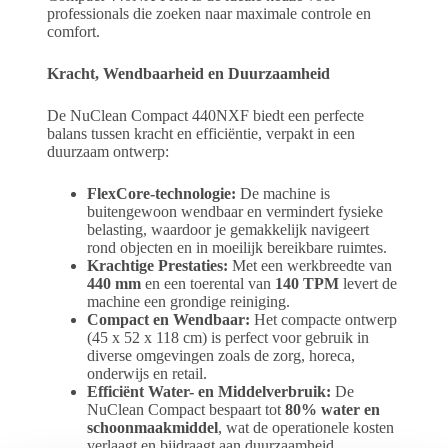
professionals die zoeken naar maximale controle en
comfort.
Kracht, Wendbaarheid en Duurzaamheid
De NuClean Compact 440NXF biedt een perfecte
balans tussen kracht en efficiëntie, verpakt in een
duurzaam ontwerp:
FlexCore-technologie:
De machine is
buitengewoon wendbaar en vermindert fysieke
belasting, waardoor je gemakkelijk navigeert
rond objecten en in moeilijk bereikbare ruimtes.
Krachtige Prestaties:
Met een werkbreedte van
440 mm
en een toerental van
140 TPM
levert de
machine een grondige reiniging.
Compact en Wendbaar:
Het compacte ontwerp
(45 x 52 x 118 cm) is perfect voor gebruik in
diverse omgevingen zoals de zorg, horeca,
onderwijs en retail.
Efficiënt Water- en Middelverbruik:
De
NuClean Compact bespaart tot
80% water en
schoonmaakmiddel
, wat de operationele kosten
verlaagt en bijdraagt aan duurzaamheid.