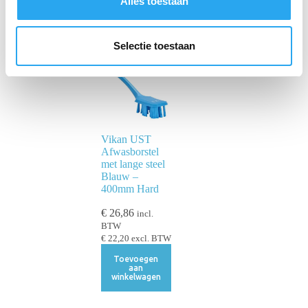
Alles toestaan
e
l
e
Selectie toestaan
c
t
i
e
Vikan UST
Afwasborstel
met lange steel
Blauw –
400mm Hard
€
26,86
incl.
BTW
€
22,20
excl. BTW
Toevoegen
aan
winkelwagen