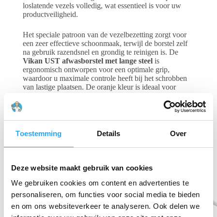
loslatende vezels volledig, wat essentieel is voor uw
productveiligheid.
Het speciale patroon van de vezelbezetting zorgt voor
een zeer effectieve schoonmaak, terwijl de borstel zelf
na gebruik razendsnel en grondig te reinigen is. De
Vikan UST afwasborstel met lange steel
is
ergonomisch ontworpen voor een optimale grip,
waardoor u maximale controle heeft bij het schrobben
van lastige plaatsen. De oranje kleur is ideaal voor
allergenenbeheer of unieke zones binnen uw HACCP-
plan. Deze borstel is volledig hittebestendig tot 121°C
en bestand tegen agressieve reinigingsmiddelen.
Toestemming
Details
Over
Gerelateerde producten
Deze website maakt gebruik van cookies
We gebruiken cookies om content en advertenties te
personaliseren, om functies voor social media te bieden
en om ons websiteverkeer te analyseren. Ook delen we