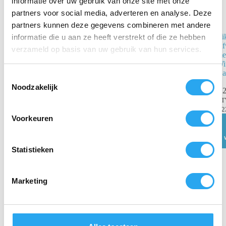
informatie over uw gebruik van onze site met onze
partners voor social media, adverteren en analyse. Deze
partners kunnen deze gegevens combineren met andere
Vikan
Vi
informatie die u aan ze heeft verstrekt of die ze hebben
Afwasborstel
Af
verzameld op basis van uw gebruik van hun services.
met korte steel
met
Groen –
Wi
270mm Zacht
Ha
T
(Gespleten
Noodzakelijk
o
€
2
vezels)
e
B
€
10,29
incl.
€
2
s
Voorkeuren
BTW
t
€
8,50
excl. BTW
e
Toevoegen
m
Statistieken
aan
winkelwagen
m
i
Marketing
n
g
s
s