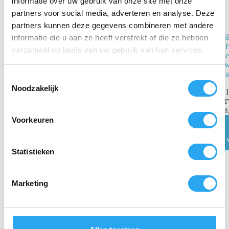
informatie over uw gebruik van onze site met onze
partners voor social media, adverteren en analyse. Deze
partners kunnen deze gegevens combineren met andere
Vikan
Vi
informatie die u aan ze heeft verstrekt of die ze hebben
Afwasborstel
Af
verzameld op basis van uw gebruik van hun services.
met korte steel
met
Groen –
Zw
270mm Zacht
Ha
T
(Gespleten
Noodzakelijk
o
€
1
vezels)
e
B
€
10,29
incl.
€
8
s
Voorkeuren
BTW
t
€
8,50
excl. BTW
e
Toevoegen
m
Statistieken
aan
winkelwagen
m
i
Marketing
n
g
s
s