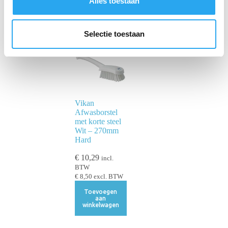
Alles toestaan
e
l
e
Selectie toestaan
c
t
i
e
Vikan
Afwasborstel
met korte steel
Wit – 270mm
Hard
€
10,29
incl.
BTW
€
8,50
excl. BTW
Toevoegen
aan
winkelwagen