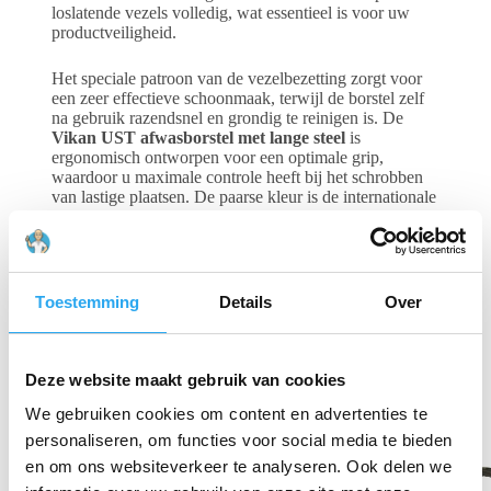
loslatende vezels volledig, wat essentieel is voor uw
productveiligheid.
Het speciale patroon van de vezelbezetting zorgt voor
een zeer effectieve schoonmaak, terwijl de borstel zelf
na gebruik razendsnel en grondig te reinigen is. De
Vikan UST afwasborstel met lange steel
is
ergonomisch ontworpen voor een optimale grip,
waardoor u maximale controle heeft bij het schrobben
van lastige plaatsen. De paarse kleur is de internationale
standaard voor allergenen-beheer binnen uw HACCP-
plan. Deze borstel is volledig hittebestendig tot 121°C
en bestand tegen agressieve reinigingsmiddelen.
Toestemming
Details
Over
Gerelateerde producten
Deze website maakt gebruik van cookies
We gebruiken cookies om content en advertenties te
personaliseren, om functies voor social media te bieden
en om ons websiteverkeer te analyseren. Ook delen we