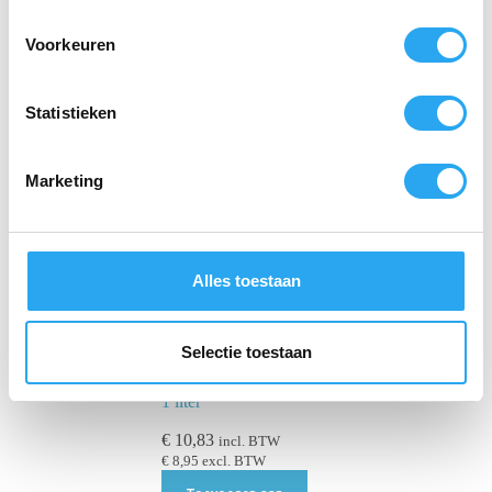
e
s
Voorkeuren
t
e
m
Statistieken
m
i
Marketing
n
g
s
s
Alles toestaan
e
l
e
Selectie toestaan
Koala Solar
c
Zonnepaneelreiniger,
1 liter
t
i
€
10,83
incl. BTW
e
€
8,95
excl. BTW