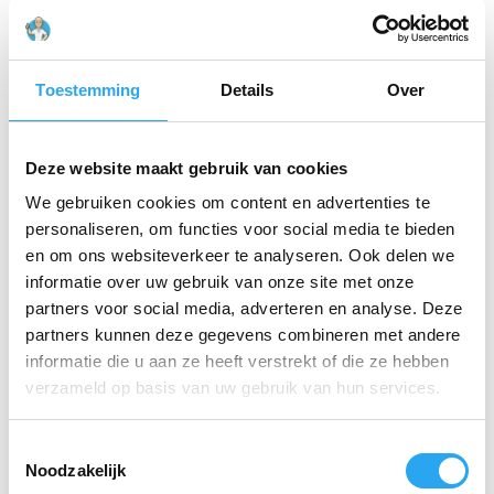
Toestemming
Details
Over
Deze website maakt gebruik van cookies
We gebruiken cookies om content en advertenties te
personaliseren, om functies voor social media te bieden
en om ons websiteverkeer te analyseren. Ook delen we
Koala Grilo
informatie over uw gebruik van onze site met onze
Krachtige Reiniger
partners voor social media, adverteren en analyse. Deze
Niet Schuimend, 5
partners kunnen deze gegevens combineren met andere
liter
informatie die u aan ze heeft verstrekt of die ze hebben
€
36,24
incl. BTW
verzameld op basis van uw gebruik van hun services.
€
29,95
excl. BTW
Toevoegen aan
T
winkelwagen
Noodzakelijk
o